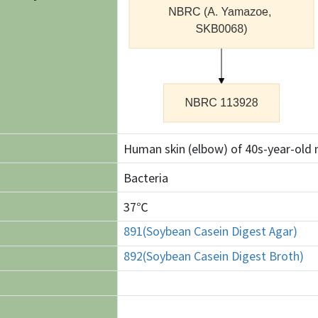
Human skin (elbow) of 40s-year-old 
Bacteria
37℃
891(Soybean Casein Digest Agar)
892(Soybean Casein Digest Broth)