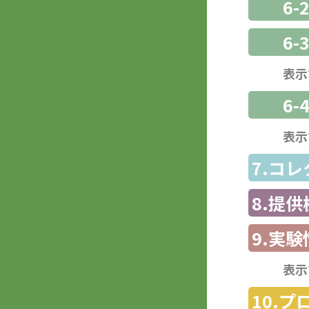
6-
6
表示
6-
表示
7.コ
8.提
9.実験
表示
10.