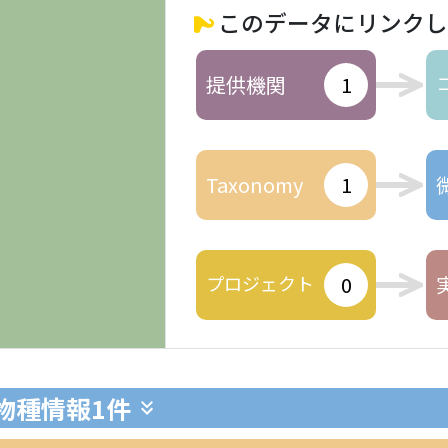
このデータにリンクし
提供機関
1
Taxonomy
1
プロジェクト
0
生物種情報
1件