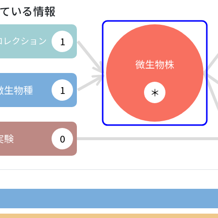
ている情報
コレクション
1
微生物株
微生物種
1
＊
実験
0