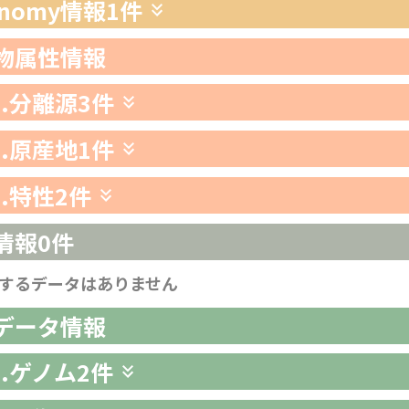
xonomy情報
1件
生物属性情報
1.分離源
3件
2.原産地
1件
3.特性
2件
情報
0件
するデータはありません
析データ情報
1.ゲノム
2件