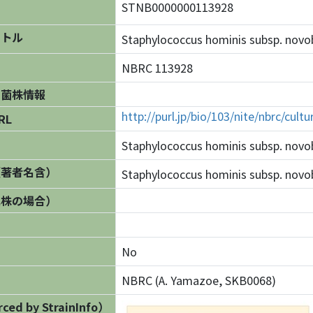
STNB0000000113928
イトル
Staphylococcus hominis subsp. n
NBRC 113928
の菌株情報
http://purl.jp/bio/103/nite/nbrc/cul
RL
Staphylococcus hominis subsp. novo
（著者名含）
Staphylococcus hominis subsp. novob
異株の場合）
No
NBRC (A. Yamazoe, SKB0068)
ed by StrainInfo）