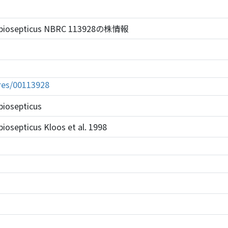
ovobiosepticus NBRC 113928の株情報
tures/00113928
biosepticus
iosepticus Kloos et al. 1998