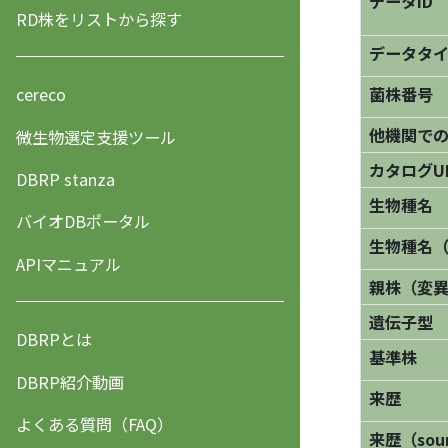
データID
RD株をリストから探す
データタ
菌株番号
cereco
他機関で
微生物選定支援ツール
カタログU
DBRP stanza
生物種名
バイオDBポータル
生物種名
APIマニュアル
親株（変
遺伝子型
DBRPとは
基準株
DBRP紹介動画
来歴
よくある質問（FAQ）
来歴（sourc