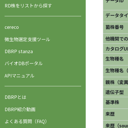
データID
RD株をリストから探す
データタ
菌株番号
cereco
他機関で
微生物選定支援ツール
カタログU
DBRP stanza
生物種名
バイオDBポータル
生物種名
APIマニュアル
親株（変
遺伝子型
DBRPとは
基準株
DBRP紹介動画
来歴
よくある質問（FAQ）
来歴（sourc