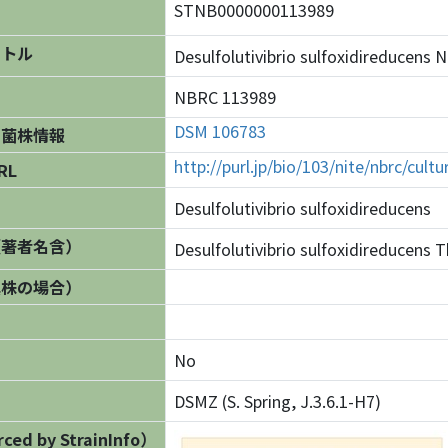
STNB0000000113989
イトル
Desulfolutivibrio sulfoxidireduc
NBRC 113989
DSM 106783
の菌株情報
http://purl.jp/bio/103/nite/nbrc/cul
RL
Desulfolutivibrio sulfoxidireducens
（著者名含）
Desulfolutivibrio sulfoxidireducens Th
異株の場合）
No
DSMZ (S. Spring, J.3.6.1-H7)
ed by StrainInfo）