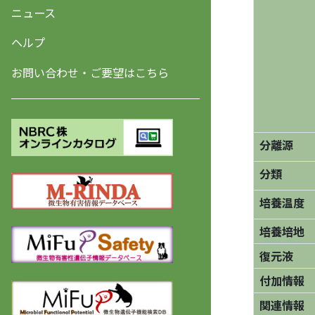
ニュース
ヘルプ
お問い合わせ・ご要望はこちら
分離源
分類
培養温度
培養培地
復元液
付加情報
関連情報