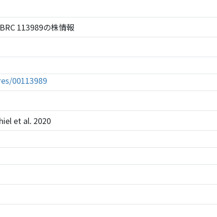
ens NBRC 113989の株情報
tures/00113989
iel et al. 2020