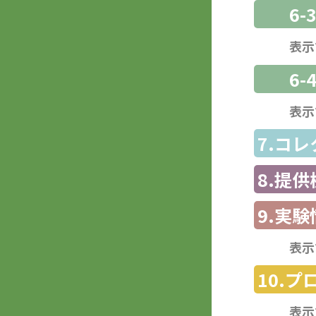
6
表示
6-
表示
7.コ
8.提
9.実験
表示
10.
表示