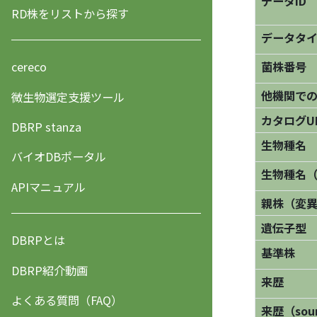
データID
RD株をリストから探す
データタ
菌株番号
cereco
他機関で
微生物選定支援ツール
カタログU
DBRP stanza
生物種名
バイオDBポータル
生物種名
APIマニュアル
親株（変
遺伝子型
DBRPとは
基準株
DBRP紹介動画
来歴
よくある質問（FAQ）
来歴（sourc