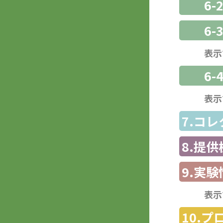
6-
6
表示
6-
表示
7.コ
8.提
9.実験
表示
10.