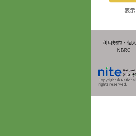
表示
利用規約・個
NBRC
Copyright © National 
rights reserved.