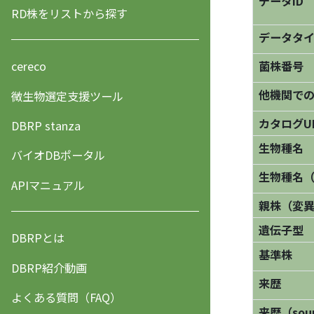
データID
RD株をリストから探す
データタ
菌株番号
cereco
他機関で
微生物選定支援ツール
カタログU
DBRP stanza
生物種名
バイオDBポータル
生物種名
APIマニュアル
親株（変
遺伝子型
DBRPとは
基準株
DBRP紹介動画
来歴
よくある質問（FAQ）
来歴（sourc