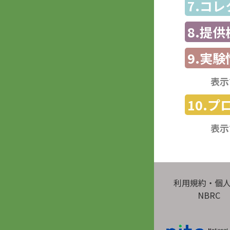
7.コ
8.提
9.実験
表示
10.
表示
利用規約・個
NBRC