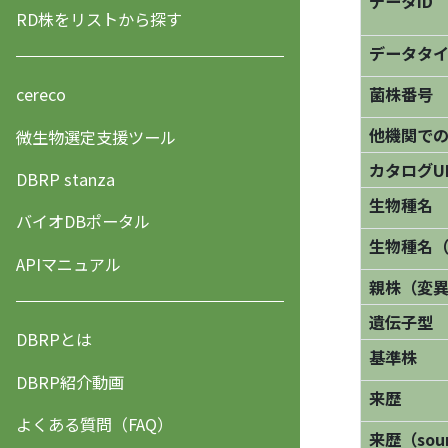
データID
RD株をリストから探す
データタ
菌株番号
cereco
他機関で
微生物選定支援ツール
カタログU
DBRP stanza
生物種名
バイオDBポータル
生物種名
APIマニュアル
親株（変
遺伝子型
DBRPとは
基準株
DBRP紹介動画
来歴
よくある質問（FAQ）
来歴（sourc