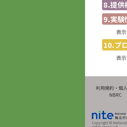
8.提
9.実験
表示
10.
表示
利用規約・個
NBRC
Copyright © National 
rights reserved.