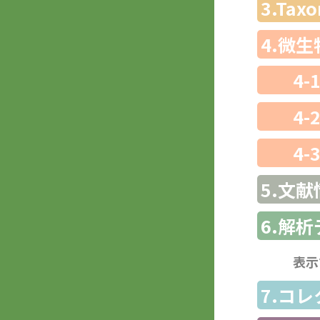
3.Ta
4.微
4-
4-
4-
5.文献
6.解
表示
7.コ