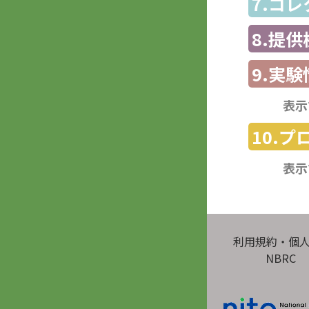
7.コ
8.提
9.実験
表示
10.
表示
利用規約・個
NBRC