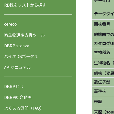
データID
RD株をリストから探す
データタ
菌株番号
cereco
他機関で
微生物選定支援ツール
カタログU
DBRP stanza
生物種名
バイオDBポータル
生物種名
APIマニュアル
親株（変
遺伝子型
DBRPとは
基準株
DBRP紹介動画
来歴
よくある質問（FAQ）
来歴（sourc