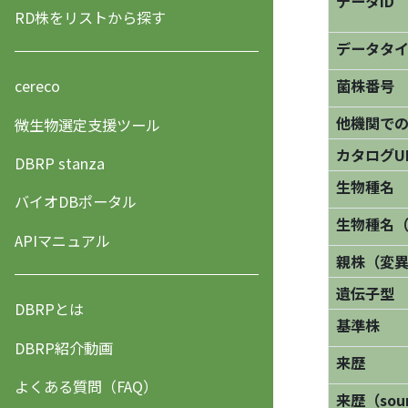
データID
RD株をリストから探す
データタ
菌株番号
cereco
他機関で
微生物選定支援ツール
カタログU
DBRP stanza
生物種名
バイオDBポータル
生物種名
APIマニュアル
親株（変
遺伝子型
DBRPとは
基準株
DBRP紹介動画
来歴
よくある質問（FAQ）
来歴（sourc