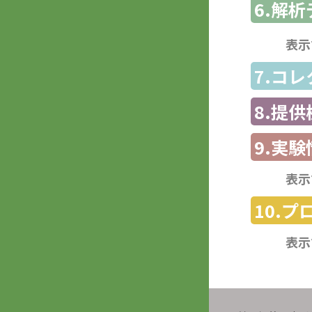
6.解
表示
7.コ
8.提
9.実験
表示
10.
表示