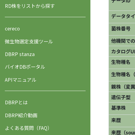
データID
RD株をリストから探す
データタ
菌株番号
cereco
他機関で
微生物選定支援ツール
カタログU
DBRP stanza
生物種名
バイオDBポータル
生物種名
APIマニュアル
親株（変
遺伝子型
DBRPとは
基準株
DBRP紹介動画
来歴
よくある質問（FAQ）
来歴（sourc