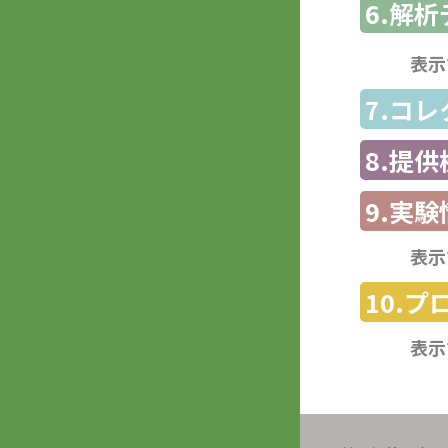
6.解
表示
7.コ
8.提
9.実験
表示
10.
表示