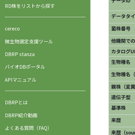
データID
RD株をリストから探す
データタ
菌株番号
cereco
他機関で
微生物選定支援ツール
カタログU
DBRP stanza
生物種名
バイオDBポータル
生物種名
APIマニュアル
親株（変
遺伝子型
DBRPとは
基準株
DBRP紹介動画
来歴
よくある質問（FAQ）
来歴（sourc