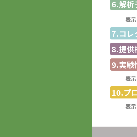
6.解
表示
7.コ
8.提
9.実験
表示
10.
表示