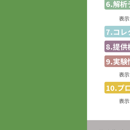
6.解
表示
7.コ
8.提
9.実験
表示
10.
表示