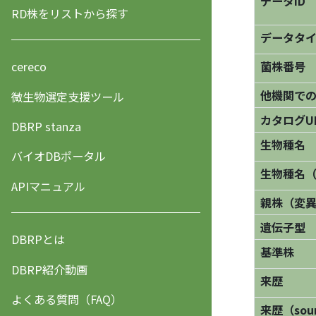
データID
RD株をリストから探す
データタ
菌株番号
cereco
他機関で
微生物選定支援ツール
カタログU
DBRP stanza
生物種名
バイオDBポータル
生物種名
APIマニュアル
親株（変
遺伝子型
DBRPとは
基準株
DBRP紹介動画
来歴
よくある質問（FAQ）
来歴（sourc