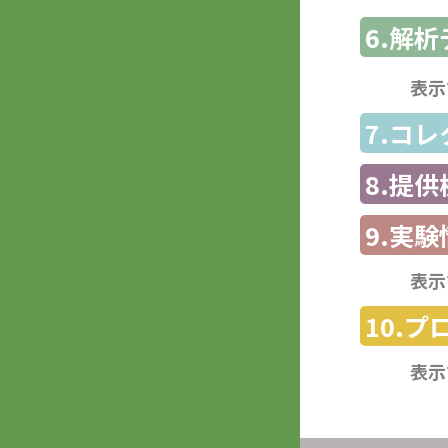
6.解
表示
7.コ
8.提
9.実験
表示
10.
表示