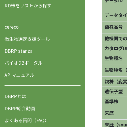
データID
RD株をリストから探す
データタ
菌株番号
cereco
他機関で
微生物選定支援ツール
カタログU
DBRP stanza
生物種名
バイオDBポータル
生物種名
APIマニュアル
親株（変
遺伝子型
DBRPとは
基準株
DBRP紹介動画
来歴
よくある質問（FAQ）
来歴（sourc