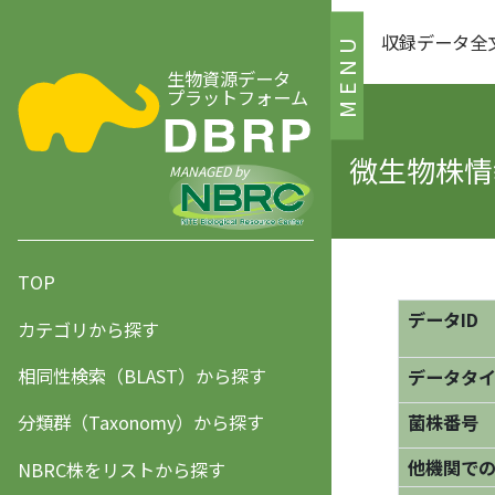
収録データ全
MENU
生物資源データ
プラットフォーム
微生物株情報
MANAGED by
TOP
データID
カテゴリから探す
相同性検索（BLAST）から探す
データタ
分類群（Taxonomy）から探す
菌株番号
他機関で
NBRC株をリストから探す