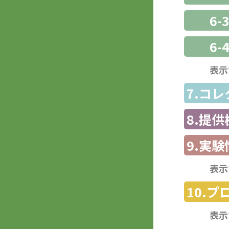
6
6-
表示
7.コ
8.提
9.実験
表示
10.
表示