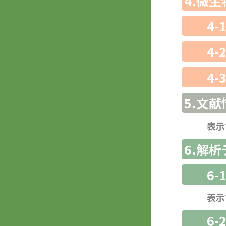
4.微
4-
4-
4-
5.文献
表示
6.解
6-
表示
6-