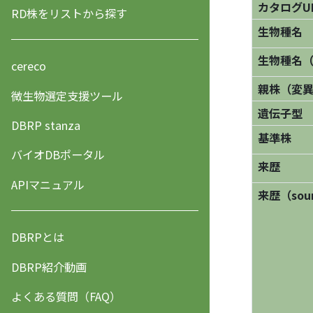
カタログU
RD株をリストから探す
生物種名
生物種名
cereco
親株（変
微生物選定支援ツール
遺伝子型
DBRP stanza
基準株
バイオDBポータル
来歴
APIマニュアル
来歴（sourc
DBRPとは
DBRP紹介動画
よくある質問（FAQ）