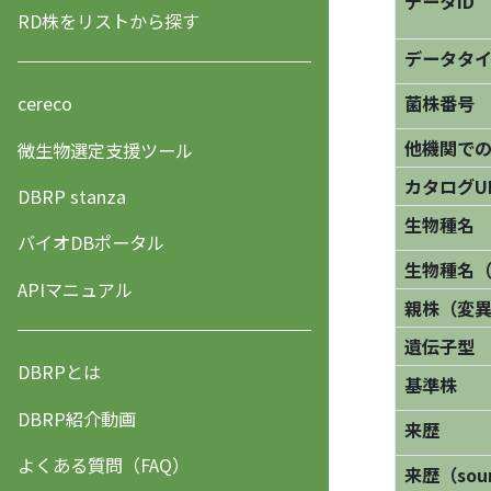
データID
RD株をリストから探す
データタ
菌株番号
cereco
他機関で
微生物選定支援ツール
カタログU
DBRP stanza
生物種名
バイオDBポータル
生物種名
APIマニュアル
親株（変
遺伝子型
DBRPとは
基準株
DBRP紹介動画
来歴
よくある質問（FAQ）
来歴（sourc