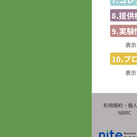
8.提
9.実験
表示
10.
表示
利用規約・個
NBRC