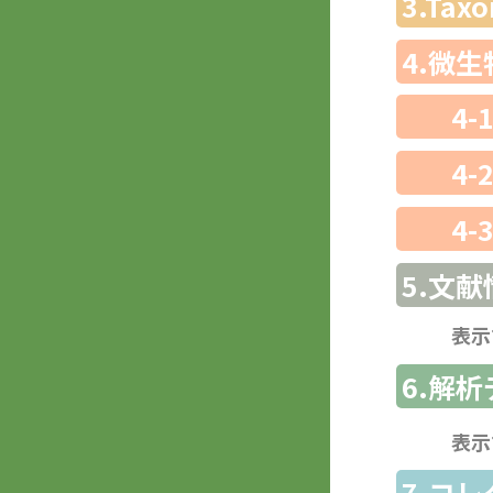
3.Ta
4.微
4-
4-
4-
5.文献
表示
6.解
表示
7.コ