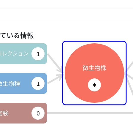
ている情報
コレクション
1
微生物株
微生物種
1
＊
実験
0