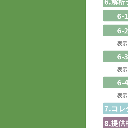
6.解
6-
6-
表示
6
表示
6-
表示
7.コ
8.提