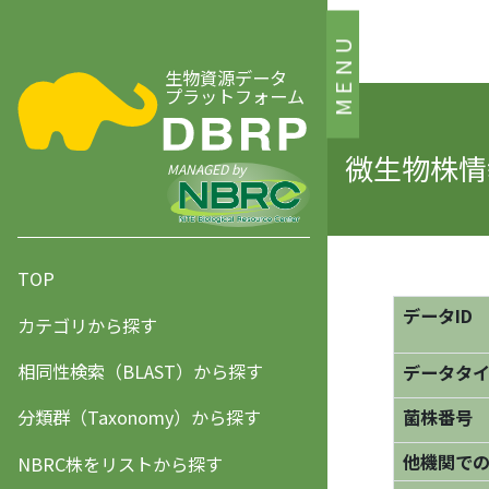
MENU
生物資源データ
プラットフォーム
微生物株情
MANAGED by
TOP
データID
カテゴリから探す
相同性検索（BLAST）から探す
データタ
分類群（Taxonomy）から探す
菌株番号
他機関で
NBRC株をリストから探す