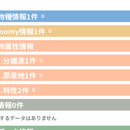
生物種情報
1件
xonomy情報
1件
生物属性情報
1.分離源
1件
2.原産地
1件
3.特性
2件
情報
0件
するデータはありません