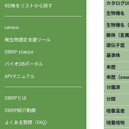
カタログU
RD株をリストから探す
生物種名
生物種名
cereco
親株（変
微生物選定支援ツール
遺伝子型
DBRP stanza
基準株
バイオDBポータル
来歴
APIマニュアル
来歴（sourc
分離源
DBRPとは
分類
DBRP紹介動画
培養温度
よくある質問（FAQ）
培養培地