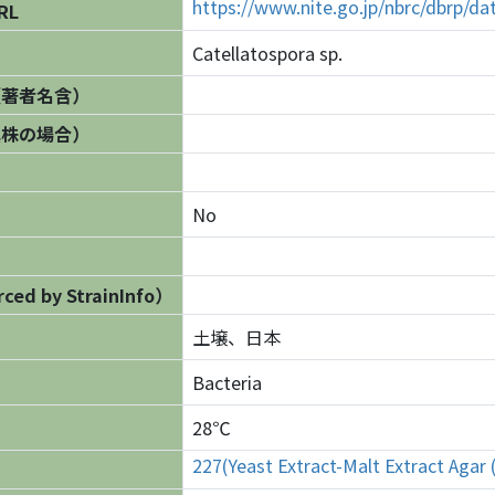
https://www.nite.go.jp/nbrc/dbrp/
RL
Catellatospora sp.
（著者名含）
異株の場合）
No
ed by StrainInfo）
土壌、日本
Bacteria
28℃
227(Yeast Extract-Malt Extract Agar