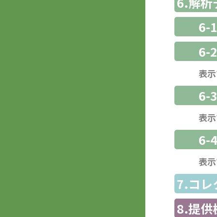
6.解
6-
6-
表示
6
表示
6-
表示
7.コ
8.提