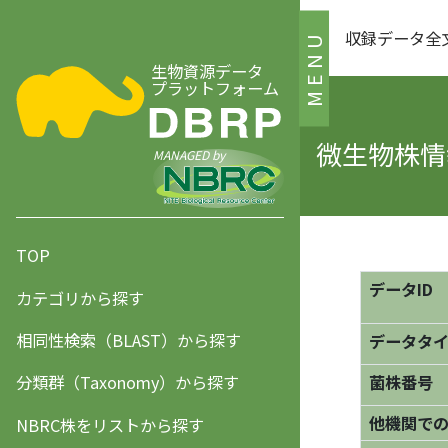
収録データ全
MENU
生物資源データ
プラットフォーム
微生物株情
MANAGED by
TOP
データID
カテゴリから探す
相同性検索（BLAST）から探す
データタ
分類群（Taxonomy）から探す
菌株番号
他機関で
NBRC株をリストから探す