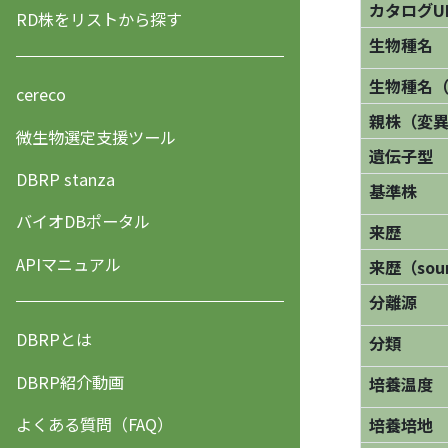
カタログU
RD株をリストから探す
生物種名
生物種名
cereco
親株（変
微生物選定支援ツール
遺伝子型
DBRP stanza
基準株
バイオDBポータル
来歴
APIマニュアル
来歴（sourc
分離源
DBRPとは
分類
DBRP紹介動画
培養温度
よくある質問（FAQ）
培養培地