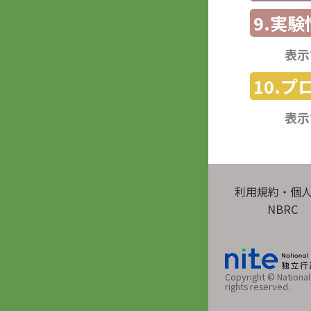
9.実験
表示
10.
表示
利用規約・個
NBRC
Copyright © National 
rights reserved.