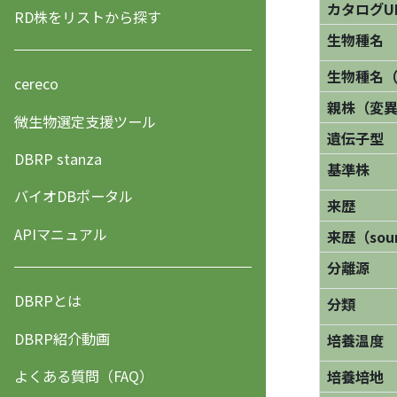
カタログU
RD株をリストから探す
生物種名
生物種名
cereco
親株（変
微生物選定支援ツール
遺伝子型
DBRP stanza
基準株
バイオDBポータル
来歴
APIマニュアル
来歴（sourc
分離源
DBRPとは
分類
DBRP紹介動画
培養温度
よくある質問（FAQ）
培養培地