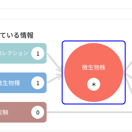
ている情報
コレクション
1
微生物株
微生物種
1
＊
実験
0