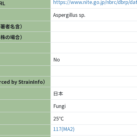
https://www.nite.go.jp/nbrc/dbrp/
RL
Aspergillus sp.
（著者名含）
異株の場合）
No
ed by StrainInfo）
日本
Fungi
25℃
117(MA2)