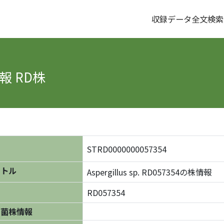
収録データ全文検索
報 RD株
STRD0000000057354
イトル
Aspergillus sp. RD057354の株情報
RD057354
の菌株情報