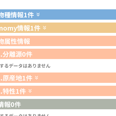
生物種情報
1件
xonomy情報
1件
生物属性情報
1.分離源
0件
するデータはありません
2.原産地
1件
3.特性
1件
情報
0件
するデータはありません