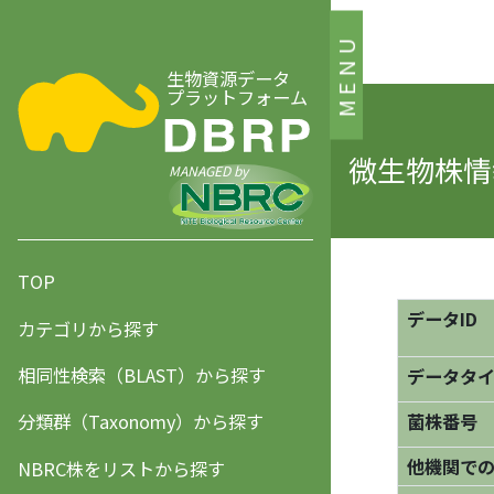
MENU
生物資源データ
プラットフォーム
微生物株情
MANAGED by
TOP
データID
カテゴリから探す
相同性検索（BLAST）から探す
データタ
分類群（Taxonomy）から探す
菌株番号
他機関で
NBRC株をリストから探す