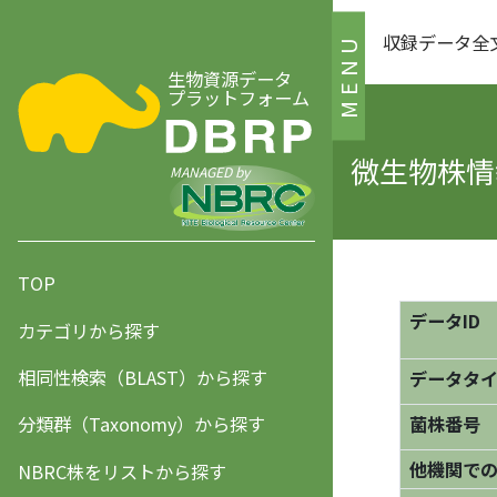
収録データ全
MENU
生物資源データ
プラットフォーム
微生物株情
MANAGED by
TOP
データID
カテゴリから探す
相同性検索（BLAST）から探す
データタ
分類群（Taxonomy）から探す
菌株番号
他機関で
NBRC株をリストから探す