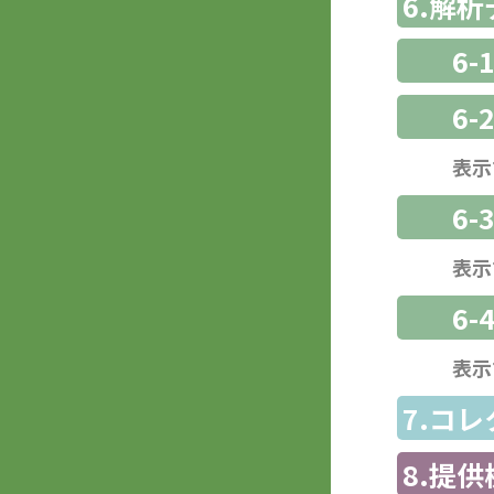
6.解
6-
6-
表示
6
表示
6-
表示
7.コ
8.提