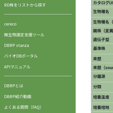
カタログU
RD株をリストから探す
生物種名
生物種名
cereco
親株（変
微生物選定支援ツール
遺伝子型
DBRP stanza
基準株
バイオDBポータル
来歴
APIマニュアル
来歴（sourc
分離源
DBRPとは
分類
DBRP紹介動画
培養温度
よくある質問（FAQ）
培養培地