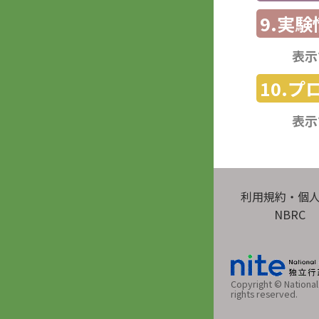
9.実験
表示
10.
表示
利用規約・個
NBRC
Copyright © National 
rights reserved.