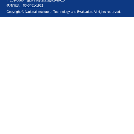
〒151-0066 東京都渋谷区西原2-49-10
代表電話
03-3481-1921
Copyright © National Institute of Technology and Evaluation. All rights reserved.