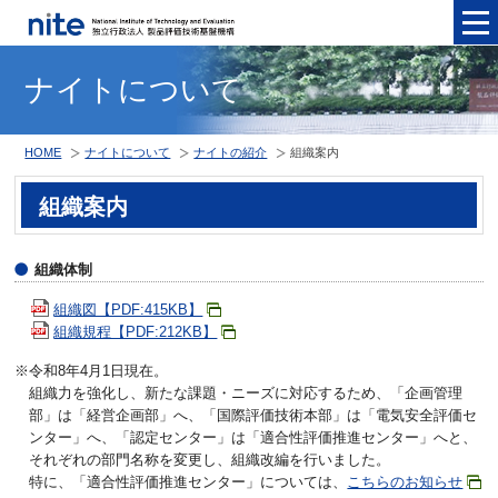
メニュ
ナイトについて
HOME
ナイトについて
ナイトの紹介
組織案内
組織案内
組織体制
組織図【PDF:415KB】
組織規程【PDF:212KB】
※令和8年4月1日現在。
組織力を強化し、新たな課題・ニーズに対応するため、「企画管理
部」は「経営企画部」へ、「国際評価技術本部」は「電気安全評価セ
ンター」へ、「認定センター」は「適合性評価推進センター」へと、
それぞれの部門名称を変更し、組織改編を行いました。
特に、「適合性評価推進センター」については、
こちらのお知らせ