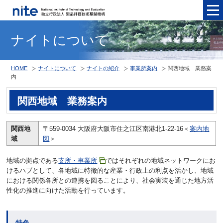
メニュ
ナイトについて
HOME
ナイトについて
ナイトの紹介
事業所案内
関西地域 業務案
内
関西地域 業務案内
関西地
〒559-0034 大阪府大阪市住之江区南港北1-22-16＜
案内地
域
図
＞
地域の拠点である
支所・事業所
ではそれぞれの地域ネットワークにお
けるハブとして、各地域に特徴的な産業・行政上の利点を活かし、地域
における関係各所との連携を図ることにより、社会実装を通じた地方活
性化の推進に向けた活動を行っています。
特色