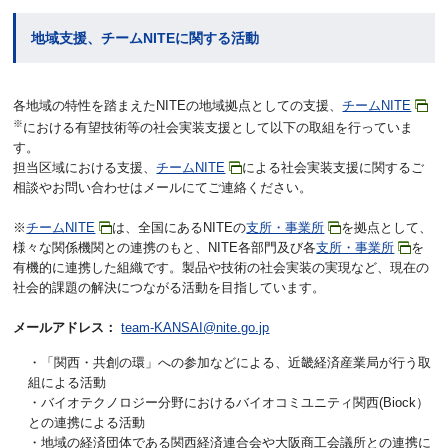
地域支援、チームNITEに関する活動
各地域の特性を踏まえたNITEの地域拠点としての支援、
チームNITE
※
における有望技術等の社会実装支援として以下の取組を行っていま
す。
担当区域における支援、
チームNITE
による社会実装支援に関するご
相談やお問い合わせはメールにてご連絡ください。
※
チームNITE
は、全国にあるNITEの
支所・事業所
を拠点として、
様々な関係機関との連携のもと、NITE各部門及び各
支所・事業所
を
有機的に連携した組織です。製品や技術の社会実装の実現など、現在の
社会的課題の解決につながる活動を目指しています。
メールアドレス：
team-KANSAI@nite.go.jp
・「関西・共創の環」への参加などによる、近畿経済産業局が行う取
組による活動
・バイオテクノロジー分野におけるバイオコミユニティ関西(Biock）
との連携による活動
・地域の経済団体である関西経済連合会や大阪商工会議所との連携に