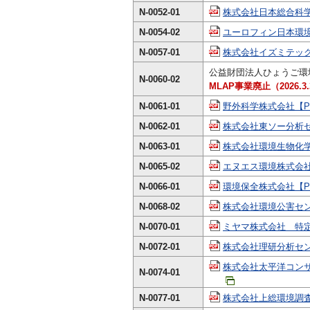
N-0052-01
株式会社日本総合科学【
N-0054-02
ユーロフィン日本環境株
N-0057-01
株式会社イズミテック【
公益財団法人ひょうご環
N-0060-02
MLAP事業廃止（2026.3.3
N-0061-01
野外科学株式会社【PD
N-0062-01
株式会社東ソー分析セ
N-0063-01
株式会社環境生物化学
N-0065-02
エヌエス環境株式会社
N-0066-01
環境保全株式会社【PD
N-0068-02
株式会社環境公害センタ
N-0070-01
ミヤマ株式会社 特定
N-0072-01
株式会社理研分析センタ
株式会社太平洋コンサ
N-0074-01
N-0077-01
株式会社上総環境調査