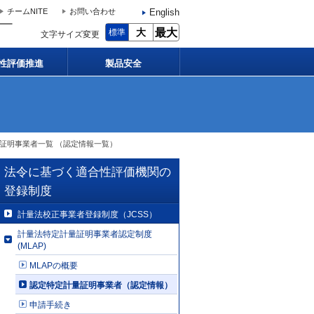
English
チームNITE
お問い合わせ
大
最大
標準
文字サイズ変更
性評価推進
製品安全
量証明事業者一覧 （認定情報一覧）
法令に基づく適合性評価機関の
登録制度
計量法校正事業者登録制度（JCSS）
計量法特定計量証明事業者認定制度
(MLAP)
MLAPの概要
認定特定計量証明事業者（認定情報）
申請手続き