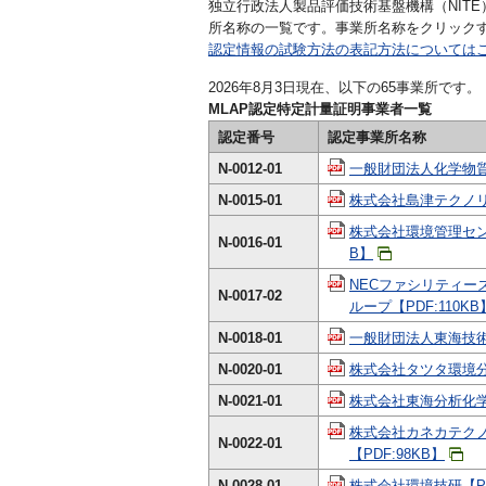
独立行政法人製品評価技術基盤機構（NIT
所名称の一覧です。事業所名称をクリック
認定情報の試験方法の表記方法については
2026年8月3日現在、以下の65事業所です。
MLAP認定特定計量証明事業者一覧
認定番号
認定事業所名称
N-0012-01
一般財団法人化学物質
N-0015-01
株式会社島津テクノリサ
株式会社環境管理セン
N-0016-01
B】
NECファシリティー
N-0017-02
ループ【PDF:110KB
N-0018-01
一般財団法人東海技術セ
N-0020-01
株式会社タツタ環境分析
N-0021-01
株式会社東海分析化学
株式会社カネカテク
N-0022-01
【PDF:98KB】
N-0028-01
株式会社環境技研【PD