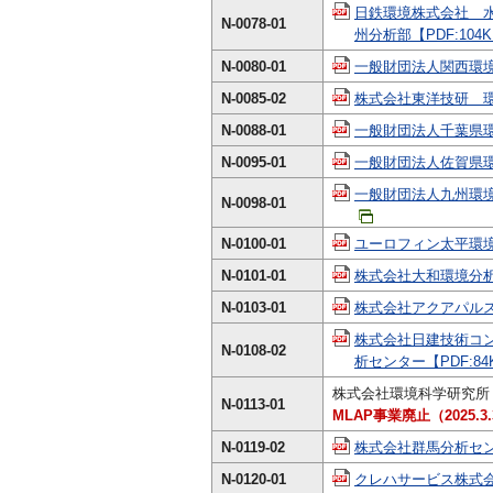
日鉄環境株式会社 
N-0078-01
州分析部【PDF:104
N-0080-01
一般財団法人関西環境
N-0085-02
株式会社東洋技研 環境
N-0088-01
一般財団法人千葉県環境
N-0095-01
一般財団法人佐賀県環境
一般財団法人九州環境
N-0098-01
N-0100-01
ユーロフィン太平環境株
N-0101-01
株式会社大和環境分析
N-0103-01
株式会社アクアパルス
株式会社日建技術コ
N-0108-02
析センター【PDF:84
株式会社環境科学研究所
N-0113-01
MLAP事業廃止（2025.3.3
N-0119-02
株式会社群馬分析センタ
N-0120-01
クレハサービス株式会社