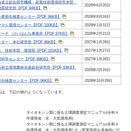
海道立総合研究機構 産業技術環境研究本部
2028年6月20日
研究所【PDF:94KB】
衆衛生検査センター【PDF:96KB】
2028年8月24日
ト環境センター【PDF:100KB】
2029年1月31日
ーチ けいはんな事業所【PDF:97KB】
2028年2月21日
ター 本社研究所【PDF:96KB】
2027年1月28日
技術本部 環境部【PDF:101KB】
2027年1月27日
学センター【PDF:99KB】
2027年1月28日
府立環境農林水産総合研究所【PDF:93KB】
2029年3月16日
検査センター【PDF:96KB】
2028年10月29日
法は、下記の例のようになっています。
ダイオキシン類に係る土壌調査測定マニュアル(令和４
年環境省 水・大気環境局)
ダイオキシン類に係る土壌調査測定マニュアル(令和４
年環境省 水・大気環境局) ※（変更箇所を具体的に記