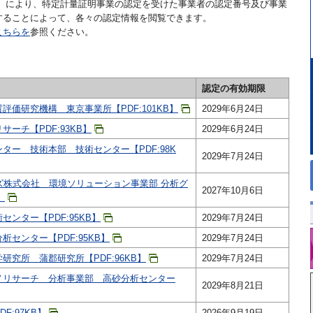
E）により、特定計量証明事業の認定を受けた事業者の認定番号及び事業
することによって、各々の認定情報を閲覧できます。
こちらを
参照ください。
認定の有効期限
評価研究機構 東京事業所【PDF:101KB】
2029年6月24日
ーチ【PDF:93KB】
2029年6月24日
ター 技術本部 技術センター【PDF:98K
2029年7月24日
ズ株式会社 環境ソリューション事業部 分析グ
2027年10月6日
】
ンター【PDF:95KB】
2029年7月24日
センター【PDF:95KB】
2029年7月24日
研究所 蒲郡研究所【PDF:96KB】
2029年7月24日
ノリサーチ 分析事業部 高砂分析センター
2029年8月21日
F:97KB】
2026年9月19日