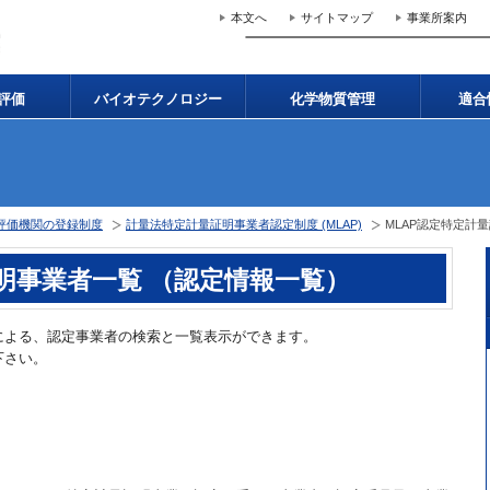
本文へ
サイトマップ
事業所案内
評価
バイオテクノロジー
化学物質管理
適合
評価機関の登録制度
計量法特定計量証明事業者認定制度 (MLAP)
MLAP認定特定計
証明事業者一覧 （認定情報一覧）
による、認定事業者の検索と一覧表示ができます。
下さい。