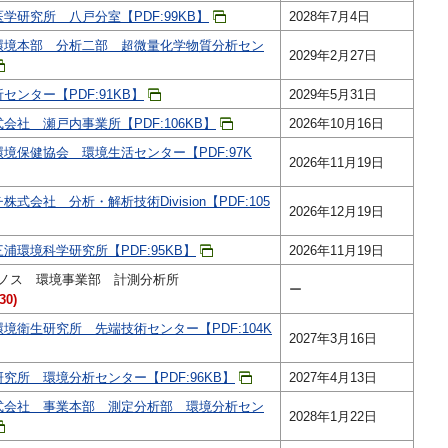
学研究所 八戸分室【PDF:99KB】
2028年7月4日
環境本部 分析二部 超微量化学物質分析セン
2029年2月27日
ンター【PDF:91KB】
2029年5月31日
社 瀬戸内事業所【PDF:106KB】
2026年10月16日
境保健協会 環境生活センター【PDF:97K
2026年11月19日
会社 分析・解析技術Division【PDF:105
2026年12月19日
浦環境科学研究所【PDF:95KB】
2026年11月19日
ノス 環境事業部 計測分析所
ー
0)
境衛生研究所 先端技術センター【PDF:104K
2027年3月16日
究所 環境分析センター【PDF:96KB】
2027年4月13日
式会社 事業本部 測定分析部 環境分析セン
2028年1月22日