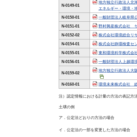
地方独立行政法人北
N-0149-01
エネルギー・環境・地質
N-0150-01
一般財団法人岐阜県公
N-0151-01
野村興産株式会社 ヤマ
N-0152-02
株式会社環境総合リサ
N-0154-01
株式会社静環検査セン
N-0155-01
東和環境科学株式会社 
N-0156-01
一般財団法人上越環境科
地方独立行政法人大阪
N-0159-02
N-0160-01
環境未来株式会社 総合
注）認定情報における計量の方法の表記方
土壌の例
ア．公定法どおりの方法の場合
イ．公定法の一部を変更した方法の場合