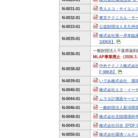
N-0031-01
帝人エコ・サイエンス
N-0032-01
東京テクニカル・サー
N-0033-01
公益財団法人北九州生活
株式会社第一岸本臨床
N-0035-01
100KB】
一般財団法人千葉県薬剤
N-0036-01
MLAP事業廃止（2026.3.3
中外テクノス株式会
N-0038-02
F:98KB】
N-0039-01
いであ株式会社 環境創
N-0040-01
株式会社エヌ・イーサポ
N-0044-01
ムラタ計測器サービス株
N-0046-01
一般財団法人新潟県環境
N-0048-01
株式会社北陸環境科学研
N-0049-01
株式会社日吉【PDF:9
N-0050-01
株式会社環境ソルテック