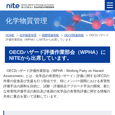
メニュ
化学物質管理
HOME
化学物質管理
国際関連情報
OECD関連情報
OECDハザード
評価作業部会（WPHA）にNITEから出席しています。
OECDハザード評価作業部会（WPHA）に
NITEから出席しています。
OECDハザード評価作業部会（WPHA：Working Party on Hazard
Assessment）とは、化学品の有害性(ハザード）評価に関するOECDの
作業の促進及び支援を行う部会です。特にメンバー国間における有害性
評価手法の調和を目的に、試験・評価統合アプローチ手法の開発、新た
な有害性評価手法の創出及び各国の化学品の有害性評価に関する情報の
共有に重点を置いて活動しています。