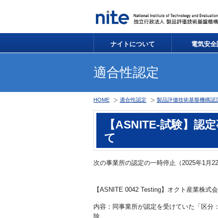
ナイトについて
電気安全
適合性認定
HOME
適合性認定
製品評価技術基盤機構認定制度
【ASNITE-試験】
て
次の事業所の認定の一時停止（2025年1月
【ASNITE 0042 Testing】オクト産業
内容：同事業所が認定を受けていた「区分：
除。