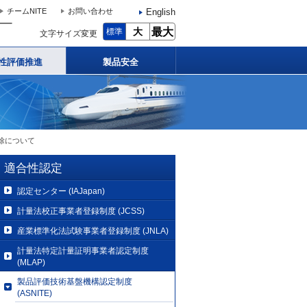
English
チームNITE
お問い合わせ
大
最大
標準
文字サイズ変更
性評価推進
製品安全
解除について
適合性認定
認定センター (IAJapan)
計量法校正事業者登録制度 (JCSS)
産業標準化法試験事業者登録制度 (JNLA)
計量法特定計量証明事業者認定制度
(MLAP)
製品評価技術基盤機構認定制度
(ASNITE)