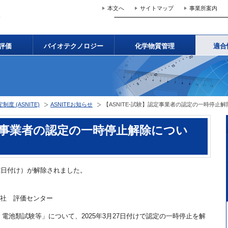
本文へ
サイトマップ
事業所案内
評価
バイオテクノロジー
化学物質管理
適合
 (ASNITE)
ASNITEお知らせ
【ASNITE-試験】認定事業者の認定の一時停止
認定事業者の認定の一時停止解除につい
22日付け）が解除されました。
株式会社 評価センター
電池類試験等」について、2025年3月27日付けで認定の一時停止を解