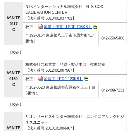
NTKインターナショナル株式会社 NTK COX
CALIBRATION CENTER
ASNITE
【法人番号 5010401037701】
0117
校正：
流量・流速 【PDF:105KB】
C
〒192-0154 東京都八王子市下恩方町417
042-650-5400
番地1
【校正】
株式会社共和電業 品質・製品本部 標準器室
【法人番号 6012401007567】
ASNITE
0130
校正：
加速度【PDF:123KB】
C
〒182-8520 東京都調布市調布ケ丘三丁目
042-489-7231
5番地１
【校正】
リオンサービスセンター株式会社 エンジニアリングビジ
ネスユニット
ASNITE
【法人番号 2010101004467】