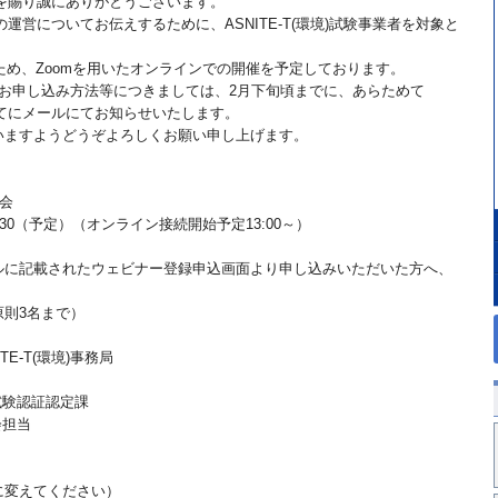
協力を賜り誠にありがとうございます。
後の運営についてお伝えするために、ASNITE-T(環境)試験事業者を対象と
ため、Zoomを用いたオンラインでの開催を予定しております。
・お申し込み方法等につきましては、2月下旬頃までに、あらためて
様あてにメールにてお知らせいたします。
いますようどうぞよろしくお願い申し上げます。
明会
15:30（予定）（オンライン接続開始予定13:00～）
ルに記載されたウェビナー登録申込画面より申し込みいただいた方へ、
原則3名まで）
E-T(環境)事務局
試験認証認定課
会担当
に変えてください）