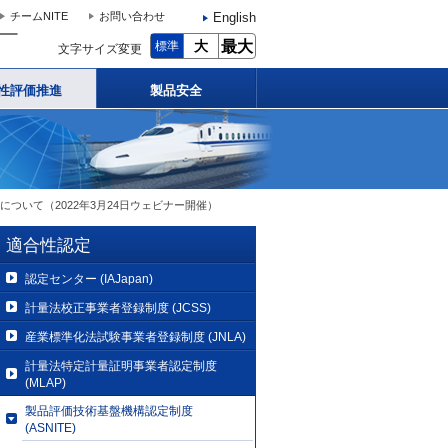
English
チームNITE
お問い合わせ
大
最大
標準
文字サイズ変更
性評価推進
製品安全
催について（2022年3月24日ウェビナー開催）
適合性認定
認定センター (IAJapan)
計量法校正事業者登録制度 (JCSS)
産業標準化法試験事業者登録制度 (JNLA)
計量法特定計量証明事業者認定制度
(MLAP)
製品評価技術基盤機構認定制度
(ASNITE)