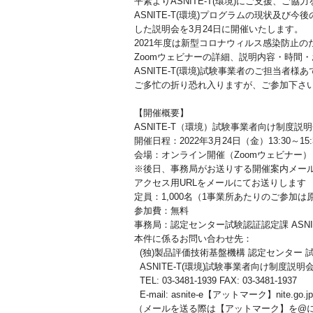
平素よりASNITE-T(環境)にご支援、ご
ASNITE-T(環境)プログラムの現状及び今
した説明会を3月24日に開催いたします。
2021年度は新型コロナウィルス感染防止の
Zoomウェビナーの詳細、説明内容・時間
ASNITE-T(環境)試験事業者のご担当者
ご多忙の折り恐れ入りますが、ご参加下さ
【開催概要】
ASNITE-T（環境）試験事業者向け制度説
開催日程：2022年3月24日（金）13:30～
会場：オンライン開催（Zoomウェビナー）
※後日、事務局がお送りする開催案内メー
アクセス用URLをメールにてお送りします
定員：1,000名（1事業所あたりのご参加は
参加費：無料
事務局：認定センター試験認証認定課 ASNIT
本件に係るお問い合わせ先：
(独)製品評価技術基盤機構 認定センター 
ASNITE-T(環境)試験事業者向け制度説明
TEL: 03-3481-1939 FAX: 03-3481-1937
E-mail: asnite-e【アットマーク】nite.go.jp
（メールを送る際は【アットマーク】を@