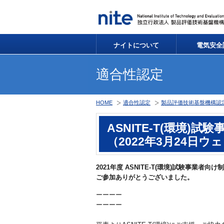
ナイトについて
電気安全
適合性認定
HOME
適合性認定
製品評価技術基盤機構認定制度
ASNITE-T(環境
（2022年3月24日
2021年度 ASNITE-T(環境)試験事業者
ご参加ありがとうございました。
ーーーー
ーーーー