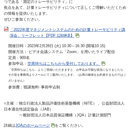
つである「測定のトレーサビリティ」に
焦点をあて、計量トレーサビリティについて正しくご理解いただくため
の情報を提供いたします。
ぜひご参加ください。
「2022年度マネジメントシステムのための計量トレーサビリティ講
演会」リーフレット【PDF:1269KB】
開催日時：2023年2月28日 (火) 10:30～16:30 (開場10:15)
開催方法： ビデオ会議システム「Zoom」を用いたライブ配信
定員：900名
参加申込：
空席待ちはこちらから受付しております。
「空席待ちはこちら」よりご登録いただきますと、お申込み可能な状況になりましたら、
その旨を事務局よりメールにてご案内いたします。（お席の確保をお約束するものではご
ざいません）
参加費：聴講無料･事前申込制
○主催 ：独立行政法人製品評価技術基盤機構（NITE） 、公益財団法人
日本適合性認定協会（JAB）
一般財団法人日本品質保証機構（JQA）計量計測部門
詳細は
JQAのホームページ
をご覧ください。