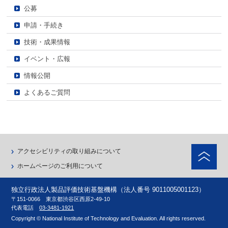
公募
申請・手続き
技術・成果情報
イベント・広報
情報公開
よくあるご質問
ペ
アクセシビリティの取り組みについて
ホームページのご利用について
独立行政法人製品評価技術基盤機構（法人番号 9011005001123）
〒151-0066 東京都渋谷区西原2-49-10
代表電話
03-3481-1921
Copyright © National Institute of Technology and Evaluation. All rights reserved.