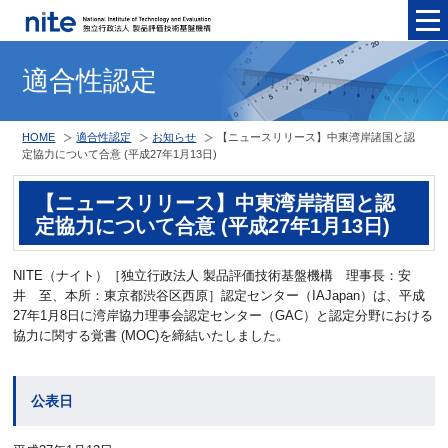
メニュ
適合性認定
HOME
適合性認定
お知らせ
【ニュースリリース】中東湾岸諸国と認
定協力について合意 (平成27年1月13日)
【ニュースリリース】中東湾岸諸国と認
定協力について合意 (平成27年1月13日)
NITE（ナイト）［独立行政法人 製品評価技術基盤機構 理事長：安
井 至、本所：東京都渋谷区西原］認定センター（IAJapan）は、平成
27年1月8日に湾岸協力理事会認定センター（GAC）と認定分野における
協力に関する覚書 (MOC)を締結いたしました。
公表日