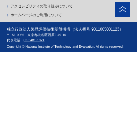
ペ
アクセシビリティの取り組みについて
ホームページのご利用について
独立行政法人製品評価技術基盤機構（法人番号 9011005001123）
〒151-0066 東京都渋谷区西原2-49-10
代表電話
03-3481-1921
Copyright © National Institute of Technology and Evaluation. All rights reserved.