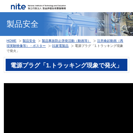
製品安全
HOME
製品安全
製品事故防止啓発活動（動画等）
注意喚起動画（再
現実験映像等）・ポスター
01家電製品
電源プラグ「1.トラッキング現象
で発火」
電源プラグ「1.トラッキング現象で発火」