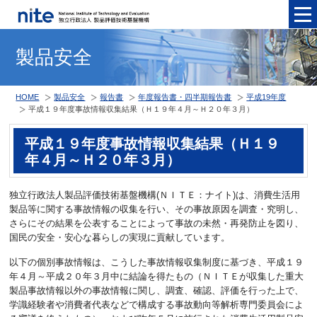
メニュ
製品安全
HOME
製品安全
報告書
年度報告書・四半期報告書
平成19年度
平成１９年度事故情報収集結果（Ｈ１９年４月～Ｈ２０年３月）
平成１９年度事故情報収集結果（Ｈ１９
年４月～Ｈ２０年３月）
独立行政法人製品評価技術基盤機構(ＮＩＴＥ：ナイト)は、消費生活用
製品等に関する事故情報の収集を行い、その事故原因を調査・究明し、
さらにその結果を公表することによって事故の未然・再発防止を図り、
国民の安全・安心な暮らしの実現に貢献しています。
以下の個別事故情報は、こうした事故情報収集制度に基づき、平成１９
年４月～平成２０年３月中に結論を得たもの（ＮＩＴＥが収集した重大
製品事故情報以外の事故情報に関し、調査、確認、評価を行った上で、
学識経験者や消費者代表などで構成する事故動向等解析専門委員会によ