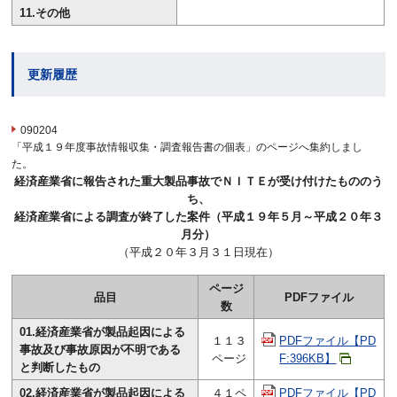
11.その他
更新履歴
090204
「平成１９年度事故情報収集・調査報告書の個表」のページへ集約しまし
た。
経済産業省に報告された重大製品事故でＮＩＴＥが受け付けたもののう
ち、
経済産業省による調査が終了した案件（平成１９年５月～平成２０年３
月分）
（平成２０年３月３１日現在）
ページ
品目
PDFファイル
数
01.経済産業省が製品起因による
１１３
PDFファイル【PD
事故及び事故原因が不明である
ページ
F:396KB】
と判断したもの
02.経済産業省が製品起因による
４１ペ
PDFファイル【PD