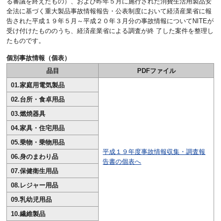
る審議を終えたもの）、および昨年５月に施行された消費生活用製品安
全法に基づく重大製品事故情報報告・公表制度において経済産業省に報
告された平成１９年５月～平成２０年３月分の事故情報についてNITEが
受け付けたもののうち、経済産業省による調査が終 了した案件を整理し
たものです。
個別事故情報（個表）
品目
PDFファイル
01.家庭用電気製品
02.台所・食卓用品
03.燃焼器具
04.家具・住宅用品
05.乗物・乗物用品
平成１９年度事故情報収集・調査報
06.身のまわり品
告書の個表へ
07.保健衛生用品
08.レジャー用品
09.乳幼児用品
10.繊維製品