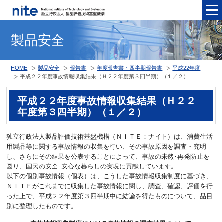
メニュ
製品安全
HOME
製品安全
報告書
年度報告書・四半期報告書
平成22年度
平成２２年度事故情報収集結果（Ｈ２２年度第３四半期）（１／２）
平成２２年度事故情報収集結果（Ｈ２２
年度第３四半期）（１／２）
独立行政法人製品評価技術基盤機構（ＮＩＴＥ：ナイト）は、消費生活
用製品等に関する事故情報の収集を行い、その事故原因を調査・究明
し、さらにその結果を公表することによって、事故の未然･再発防止を
図り、国民の安全･安心な暮らしの実現に貢献しています。
以下の個別事故情報（個表）は、こうした事故情報収集制度に基づき、
ＮＩＴＥがこれまでに収集した事故情報に関し、調査、確認、評価を行
った上で、平成２２年度第３四半期中に結論を得たものについて、品目
別に整理したものです。