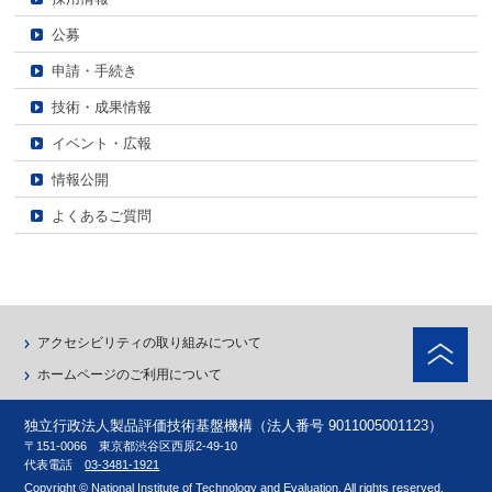
公募
申請・手続き
技術・成果情報
イベント・広報
情報公開
よくあるご質問
ペ
アクセシビリティの取り組みについて
ホームページのご利用について
独立行政法人製品評価技術基盤機構（法人番号 9011005001123）
〒151-0066 東京都渋谷区西原2-49-10
代表電話
03-3481-1921
Copyright © National Institute of Technology and Evaluation. All rights reserved.