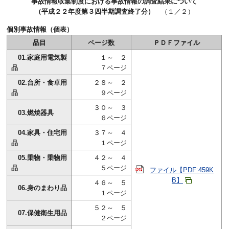
事故情報収集制度における事故情報の調査結果について
（平成２２年度第３四半期調査終了分）
（１／２）
個別事故情報（個表）
品目
ページ数
ＰＤＦファイル
01.家庭用電気製
１～ ２
品
７ページ
02.台所・食卓用
２８～ ２
品
９ページ
３０～ ３
03.燃焼器具
６ページ
04.家具・住宅用
３７～ ４
品
１ページ
05.乗物・乗物用
４２～ ４
品
５ページ
ファイル【PDF:459K
B】
４６～ ５
06.身のまわり品
１ページ
５２～ ５
07.保健衛生用品
２ページ