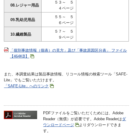
５３～ ５
08.レジャー用品
４ページ
５５～ ５
09.乳幼児用品
６ページ
５７～ ５
10.繊維製品
９ページ
「個別事故情報（個表）の見方」及び「事故原因区分表」 ファイル
【464KB】
また、本調査結果は製品事故情報、リコール情報の検索ツール「SAFE-
Lite」でもご覧いただけます。
「SAFE-Lite」へのリンク
PDFファイルをご覧いただくためには、Adobe
Reader（無償）が必要です。Adobe Readerは
ダ
ウンロードページ
よりダウンロードできま
す。