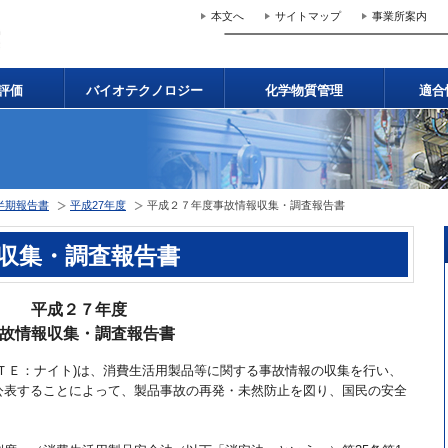
本文へ
サイトマップ
事業所案内
評価
バイオテクノロジー
化学物質管理
適合
半期報告書
平成27年度
平成２７年度事故情報収集・調査報告書
収集・調査報告書
平成２７年度
故情報収集・調査報告書
ＴＥ：ナイト)は、消費生活用製品等に関する事故情報の収集を行い、
公表することによって、製品事故の再発・未然防止を図り、国民の安全