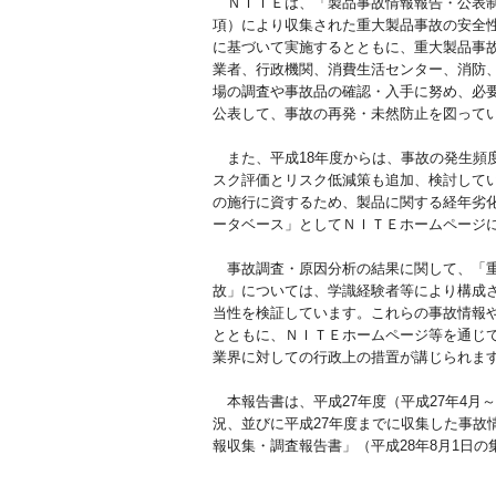
ＮＩＴＥは、「製品事故情報報告・公表制
項）により収集された重大製品事故の安全性
に基づいて実施するとともに、重大製品事
業者、行政機関、消費生活センター、消防
場の調査や事故品の確認・入手に努め、必
公表して、事故の再発・未然防止を図って
また、平成18年度からは、事故の発生頻
スク評価とリスク低減策も追加、検討してい
の施行に資するため、製品に関する経年劣
ータベース」としてＮＩＴＥホームページ
事故調査・原因分析の結果に関して、「重
故」については、学識経験者等により構成
当性を検証しています。これらの事故情報
とともに、ＮＩＴＥホームページ等を通じ
業界に対しての行政上の措置が講じられま
本報告書は、平成27年度（平成27年4月
況、並びに平成27年度までに収集した事故情
報収集・調査報告書」（平成28年8月1日