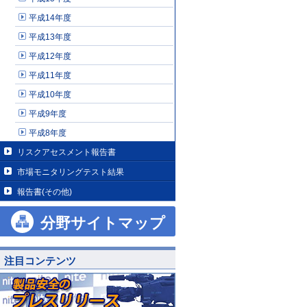
平成14年度
平成13年度
平成12年度
平成11年度
平成10年度
平成9年度
平成8年度
リスクアセスメント報告書
市場モニタリングテスト結果
報告書(その他)
分野サイトマップ
注目コンテンツ