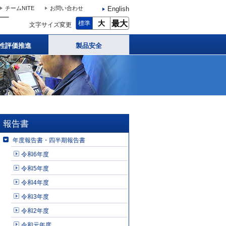
English
チームNITE
お問い合わせ
大
最大
標準
文字サイズ変更
性評価推進
製品安全
報告書
年度報告書・四半期報告書
令和6年度
令和5年度
令和4年度
令和3年度
令和2年度
令和元年度