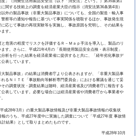
度」（消費生活用製品安全法（以下「消安法」という。）第35条第1
に関する技術上の調査を経済産業大臣の指示（消安法第36条第4項）
故以外の製品事故（非重大製品事故）についても、全国の製造・輸入事
、警察等の通知や報告に基づいて事実関係を聴取するほか、事故発生現
要に応じて事故の再現実験等を実施し、事故原因を究明し、その結果を
います。
度と危害の程度でリスクを評価するＲ－Ｍａｐ手法を導入し、製品のリ
ます。さらに、平成21年4月の「長期使用製品安全点検・表示制度」
化分析を行った結果を経済産業省に提供すると共に、「経年劣化事故デ
に公表しています。
大製品事故」の結果は消費者庁より公表されますが、「非重大製品事
されるＮＩＴＥ「事故動向等解析専門委員会」における審議を通じて妥
やその調査状況・調査結果は随時、経済産業省及び消費者庁に報告する
て公表しています。必要な場合には経済産業省や消費者庁から事業者や
す。
～平成28年3月）の重大製品事故情報及び非重大製品事故情報の収集状
報のうち、平成27年度中に実施した調査について「平成27年度 事故情
の集計結果）として取りまとめたものです。
平成28年10月