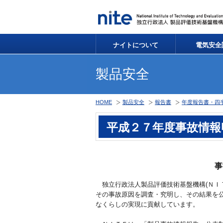
ナイトについて
電気安全
製品安全
HOME
製品安全
報告書
年度報告書・四
平成２７年度事故情報
事
独立行政法人製品評価技術基盤機構(ＮＩ
その事故原因を調査・究明し、その結果を
なくらしの実現に貢献しています。