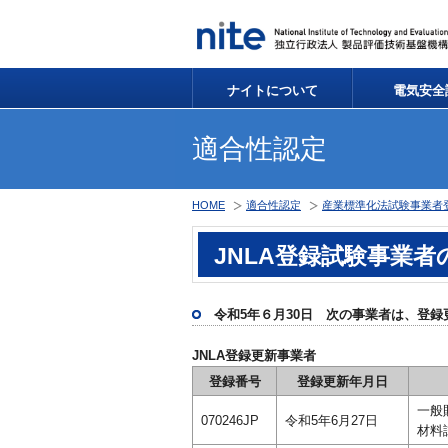
ナイトについて
電気安全
適合性認定
HOME
適合性認定
産業標準化法試験事業者登録
JNLA登録試験事業者
令和5年６月30日 次の事業者は、登
JNLA登録更新事業者
登録番号
登録更新年月日
一般
070246JP
令和5年6月27日
材料