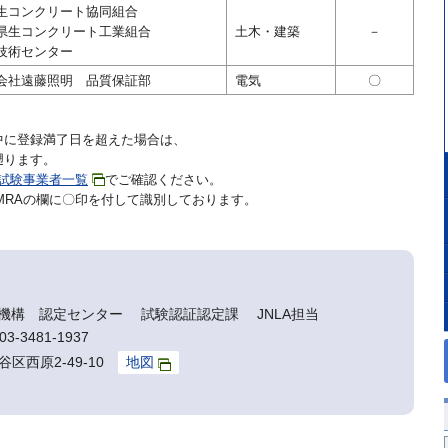
生コンクリート協同組合
県生コンクリート工業組合
土木・建築
－
技術センター
会社遠藤照明 品質保証部
電気
〇
中に登録満了日を超えた場合は、
遡ります。
録試験事業者一覧
でご確認ください。
MRAの欄に〇印を付して識別しております。
機構 認定センター 試験認証認定課 JNLA担当
3-3481-1937
谷区西原2-49-10
地図