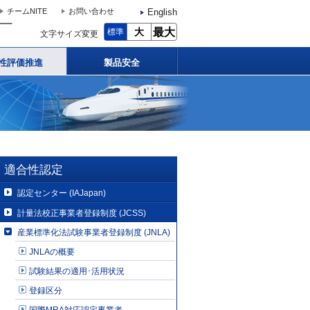
English
チームNITE
お問い合わせ
大
最大
標準
文字サイズ変更
性評価推進
製品安全
）
適合性認定
認定センター (IAJapan)
計量法校正事業者登録制度 (JCSS)
産業標準化法試験事業者登録制度 (JNLA)
JNLAの概要
試験結果の適用･活用状況
登録区分
国際MRA対応認定事業者