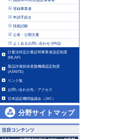
登録事業者
申請手続き
技能試験
公表・公開文書
よくあるお問い合わせ (FAQ)
計量法特定計量証明事業者認定制度
(MLAP)
製品評価技術基盤機構認定制度
(ASNITE)
リンク集
お問い合わせ先・アクセス
日本認定機関協議会（JAC）
分野サイトマップ
注目コンテンツ