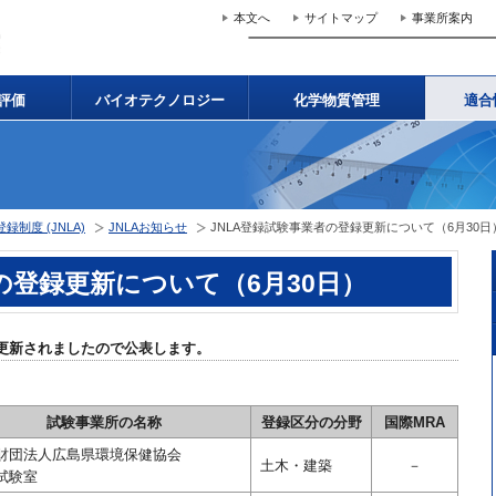
本文へ
サイトマップ
事業所案内
評価
バイオテクノロジー
化学物質管理
適合
制度 (JNLA)
JNLAお知らせ
JNLA登録試験事業者の登録更新について（6月30日
の登録更新について（6月30日）
録更新されましたので公表します。
試験事業所の名称
登録区分の分野
国際MRA
財団法人広島県環境保健協会
土木・建築
－
試験室