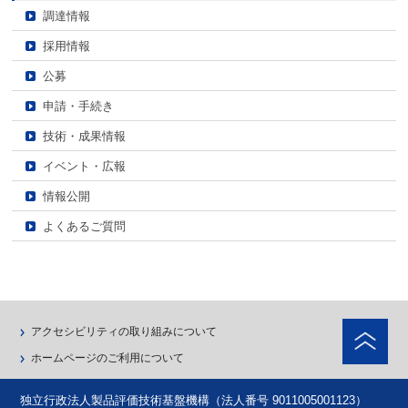
調達情報
採用情報
公募
申請・手続き
技術・成果情報
イベント・広報
情報公開
よくあるご質問
ペ
アクセシビリティの取り組みについて
ホームページのご利用について
独立行政法人製品評価技術基盤機構（法人番号 9011005001123）