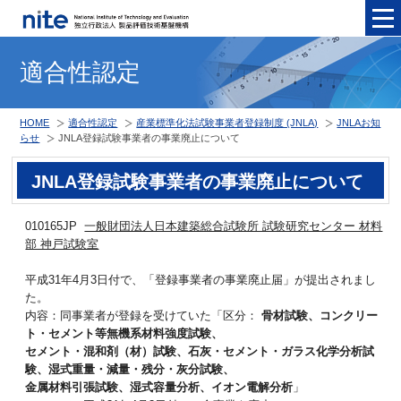
メニュ
適合性認定
HOME
適合性認定
産業標準化法試験事業者登録制度 (JNLA)
JNLAお知
らせ
JNLA登録試験事業者の事業廃止について
JNLA登録試験事業者の事業廃止について
010165JP
一般財団法人日本建築総合試験所 試験研究センター 材料
部 神戸試験室
平成31年4月3日付で、「登録事業者の事業廃止届」が提出されまし
た。
内容：同事業者が登録を受けていた「区分：
骨材試験、コンクリー
ト・セメント等無機系材料強度試験、
セメント・混和剤（材）試験、石灰・セメント・ガラス化学分析試
験、湿式重量・減量・残分・灰分試験、
金属材料引張試験、湿式容量分析、イオン電解分析
」