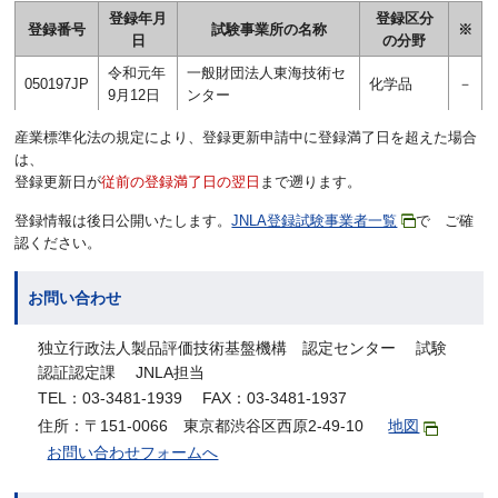
登録年月
登録区分
登録番号
試験事業所の名称
※
日
の分野
令和元年
一般財団法人東海技術セ
050197JP
化学品
－
9月12日
ンター
産業標準化法の規定により、登録更新申請中に登録満了日を超えた場合
は、
登録更新日が
従前の登録満了日の翌日
まで遡ります。
登録情報は後日公開いたします。
JNLA登録試験事業者一覧
で ご確
認ください。
お問い合わせ
独立行政法人製品評価技術基盤機構 認定センター 試験
認証認定課 JNLA担当
TEL：03-3481-1939 FAX：03-3481-1937
住所：〒151-0066 東京都渋谷区西原2-49-10
地図
お問い合わせフォームへ