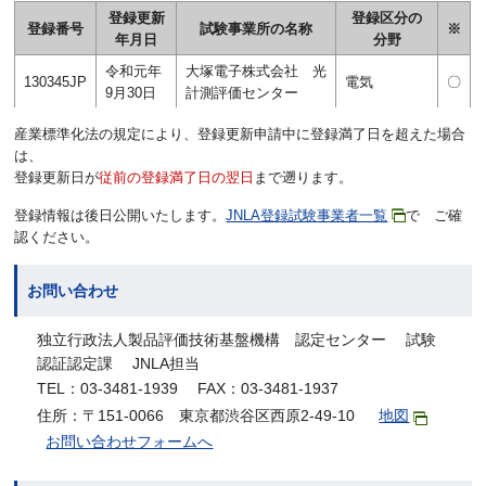
登録更新
登録区分の
登録番号
試験事業所の名称
※
年月日
分野
令和元年
大塚電子株式会社 光
130345JP
電気
〇
9月30日
計測評価センター
産業標準化法の規定により、登録更新申請中に登録満了日を超えた場合
は、
登録更新日が
従前の登録満了日の翌日
まで遡ります。
登録情報は後日公開いたします。
JNLA登録試験事業者一覧
で ご確
認ください。
お問い合わせ
独立行政法人製品評価技術基盤機構 認定センター 試験
認証認定課 JNLA担当
TEL：03-3481-1939 FAX：03-3481-1937
住所：〒151-0066 東京都渋谷区西原2-49-10
地図
お問い合わせフォームへ