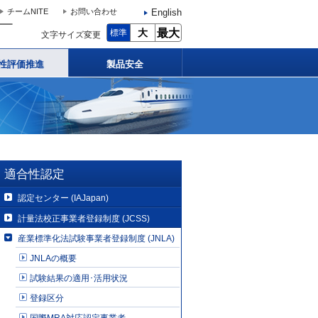
English
チームNITE
お問い合わせ
大
最大
標準
文字サイズ変更
性評価推進
製品安全
適合性認定
認定センター (IAJapan)
計量法校正事業者登録制度 (JCSS)
産業標準化法試験事業者登録制度 (JNLA)
JNLAの概要
試験結果の適用･活用状況
登録区分
国際MRA対応認定事業者