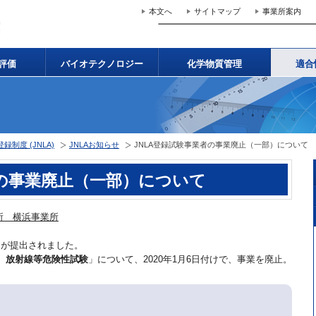
本文へ
サイトマップ
事業所案内
評価
バイオテクノロジー
化学物質管理
適合
制度 (JNLA)
JNLAお知らせ
JNLA登録試験事業者の事業廃止（一部）について
者の事業廃止（一部）について
所 横浜事業所
書」が提出されました。
：
放射線等危険性試験
」について、2020年1月6日付けで、事業を廃止。