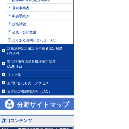
登録事業者
申請手続き
技能試験
公表・公開文書
よくあるお問い合わせ (FAQ)
計量法特定計量証明事業者認定制度
(MLAP)
製品評価技術基盤機構認定制度
(ASNITE)
リンク集
お問い合わせ先・アクセス
日本認定機関協議会（JAC）
分野サイトマップ
注目コンテンツ