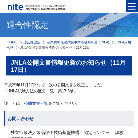
メニュ
適合性認定
HOME
適合性認定
産業標準化法試験事業者登録制度 (JNLA)
JNLAお知
らせ
JNLA公開文書情報更新のお知らせ（11月17日）
JNLA公開文書情報更新のお知らせ（11月
17日）
平成29年11月17日付で、次の公開文書を改正しました。
「JNLA試験方法の区分一覧
第17.5版
」
詳しくは
公開文書一覧
をご覧ください。
お問い合わせ
独立行政法人製品評価技術基盤機構 認定センター 試験