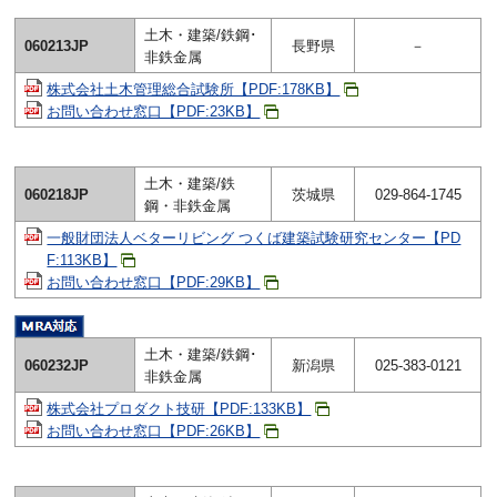
土木・建築/鉄鋼･
060213JP
長野県
－
非鉄金属
株式会社土木管理総合試験所【PDF:178KB】
お問い合わせ窓口【PDF:23KB】
土木・建築/鉄
060218JP
茨城県
029-864-1745
鋼・非鉄金属
一般財団法人ベターリビング つくば建築試験研究センター【PD
F:113KB】
お問い合わせ窓口【PDF:29KB】
土木・建築/鉄鋼･
060232JP
新潟県
025-383-0121
非鉄金属
株式会社プロダクト技研【PDF:133KB】
お問い合わせ窓口【PDF:26KB】