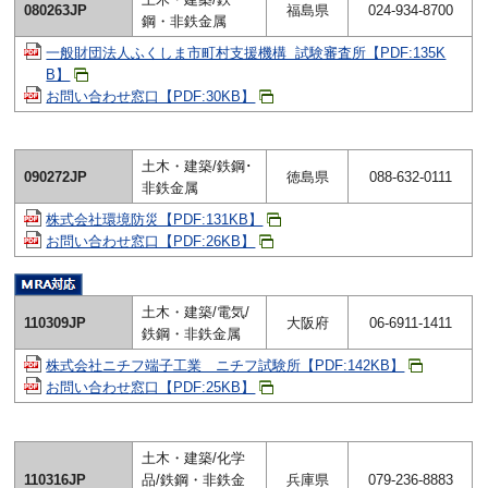
080263JP
福島県
024-934-8700
鋼・非鉄金属
一般財団法人ふくしま市町村支援機構 試験審査所【PDF:135K
B】
お問い合わせ窓口【PDF:30KB】
土木・建築/鉄鋼･
090272JP
徳島県
088-632-0111
非鉄金属
株式会社環境防災【PDF:131KB】
お問い合わせ窓口【PDF:26KB】
土木・建築/電気/
110309JP
大阪府
06-6911-1411
鉄鋼・非鉄金属
株式会社ニチフ端子工業 ニチフ試験所【PDF:142KB】
お問い合わせ窓口【PDF:25KB】
土木・建築/化学
110316JP
品/鉄鋼・非鉄金
兵庫県
079-236-8883