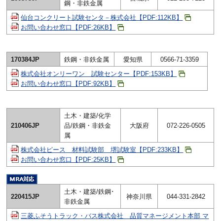
鋼・非鉄金属
仙台コンクリート試験センタ－株式会社【PDF:112KB】
お問い合わせ窓口【PDF:26KB】
170384JP
鉄鋼・非鉄金属
愛知県
0566-71-3359
株式会社オンリーワン 試験センター【PDF:153KB】
お問い合わせ窓口【PDF:92KB】
土木・建築/化学
210406JP
品/鉄鋼・非鉄金
大阪府
072-226-0505
属
株式会社ピース 材料試験部 堺試験室【PDF:233KB】
お問い合わせ窓口【PDF:25KB】
土木・建築/鉄鋼･
220415JP
神奈川県
044-331-2842
非鉄金属
三菱ふそうトラック・バス株式会社 品質マネージメント本部 マ