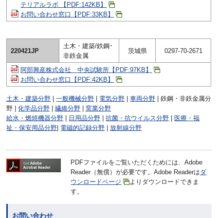
テリアルラボ 【PDF:142KB】
お問い合わせ窓口【PDF:33KB】
土木・建築/鉄鋼･
220421JP
茨城県
0297-70-2671
非鉄金属
阿部興産株式会社 中央試験所【PDF:97KB】
お問い合わせ窓口【PDF:42KB】
土木・建築分野
|
一般機械分野
|
電気分野
|
車両分野
| 鉄鋼・非鉄金属分
野 |
化学品分野
|
繊維分野
|
窯業分野
給水・燃焼機器分野
|
日用品分野
|
抗菌・抗ウイルス分野
|
医療・福
祉・保安用品分野
|
電磁的記録分野
|
放射線分野
PDFファイルをご覧いただくためには、Adobe
Reader（無償）が必要です。Adobe Readerは
ダ
ウンロードページ
よりダウンロードできま
す。
お問い合わせ