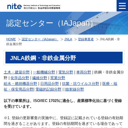
メニュ
認定センター（IAJapan）
HOME
認定センター（IAJapan）
JNLA
登録事業者
JNLA鉄鋼・非
鉄金属分野
JNLA鉄鋼・非鉄金属分野
土木・建築分野
|
一般機械分野
|
電気分野
|
車両分野
| 鉄鋼・非鉄金属分
野 |
化学品分野
|
繊維分野
|
窯業分野
給水・燃焼機器分野
|
日用品分野
|
抗菌・抗ウイルス分野
|
医療・福
祉・保安用品分野
|
電磁的記録分野
|
|放射線分野
以下の事業所は、ISO/IEC 17025に適合し、産業標準化法に基づく登録
を受けています。
※1. 登録の更新審査の実施中に、登録証に記載されている登録の有効期
間を過ぎることがあります。登録の有効期間を過ぎている場合であって