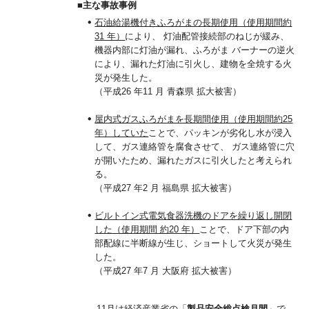
■主な事故事例
石油給湯機付きふろがまの長期使用（使用期間約
31 年）
により、 灯油配管接続部のねじが緩み、
機器内部に灯油が漏れ、ふろがま バーナーの逆火
により、漏れた灯油に引火し、建物を全焼する火
災が発生した。
（平成26 年11 月 青森県 拡大被害）
屋内式ガスふろがまを長期間使用（使用期間約25
年）していた
ことで、パッキンが劣化し水が浸入
して、ガス連絡管を腐食させて、 ガス連絡管に穴
が開いたため、漏れたガスに引火したと考えられ
る。
（平成27 年2 月 福島県 拡大被害）
ビルトイン式電気食器洗機のドアを繰り返し開閉
した（使用期間 約20 年）
ことで、ドア下部の内
部配線に半断線が生じ、ショートして火災が発生
した。
（平成27 年7 月 大阪府 拡大被害）
11月は経済産業省の「
製品安全総点検月間
」で