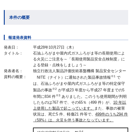
本件の概要
報道発表資料
発表日：
平成28年10月27日（木）
タイトル：
石油ふろがまや屋内式ガスふろがま等の長期使用によ
る火災にご注意を～「長期使用製品安全点検制度」に
よる登録・点検をしましょう～
発表者名：
独立行政法人製品評価技術基盤機構 製品安全センター
資料の概要：
※1
NITE（ナイト）に通知された製品事故情報
で
は、石油ふろがまや屋内式ガスふろがま等の特定保守
※2
製品の事故
が平成23 年度から平成27 年度までの5
※3
年間に834 件
ありました。このうち使用期間が判明
したものは767 件で、その65％（499 件）が、
10 年以
上使用した製品で起こっています。
また、事故の被害
状況は、死亡5 件、軽傷21 件等で、
499件のうち294 件
（59%）は、火災を伴う事故となっています。
※4