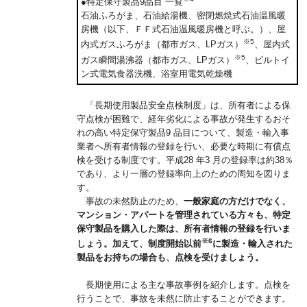
●特定保守製品9品目 一覧
石油ふろがま、石油給湯機、密閉燃焼式石油温風暖
房機（以下、ＦＦ式石油温風暖房機と呼ぶ。）、屋
※5
内式ガスふろがま（都市ガス、LPガス）
、屋内式
※5
ガス瞬間湯沸器（都市ガス、LPガス）
、ビルトイ
ン式電気食器洗機、浴室用電気乾燥機
「長期使用製品安全点検制度」は、所有者による保
守点検が困難で、経年劣化による事故が発生するおそ
れの高い特定保守製品9 品目について、製造・輸入事
業者へ所有者情報の登録を行い、必要な時期に有償点
検を受ける制度です。平成28 年3 月の登録率は約38％
であり、より一層の登録率向上のための周知を図りま
す。
事故の未然防止のため、
一般家庭の方だけでなく、
マンション・アパートを管理されている方々も、特定
保守製品を購入した際は、所有者情報の登録を行いま
※6
しょう。加えて、制度開始以前
に製造・輸入された
製品をお持ちの場合も、点検を受けましょう。
長期使用による主な事故事例を紹介します。点検を
行うことで、事故を未然に防止することができます。