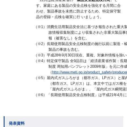
す。家庭にある製品の安全点検を強化する月間に合
わせ、製品事故を未然に防止するため、特定保守製
品の登録・点検を確実に行 いましょう。
（※1）消費生活用製品安全法に基づき報告された重大
故情報収集制度により収集された非重大製品事
報（被害なし）を含む。
（※2）長期使用製品安全点検制度の施行以前に製造・
製品の事故も含む。
（※3）平成28年9月30日現在、重複、対象外情報を除
（※4）特定保守製品 全9品目は「経済産業省作製：長
制度 周知用パンフレット2009年版」を元に作
（
http://www.meti.go.jp/product_safety/produc
（※5）屋内式ガスふろがま（都市ガス、LPガス）と屋
（都市ガス、LPガス）は、本文中ではガス種
「屋内式ガスふろがま」、「屋内式ガス瞬間湯
（※6）「長期使用製品安全点検制度」は平成21年4月
発表資料