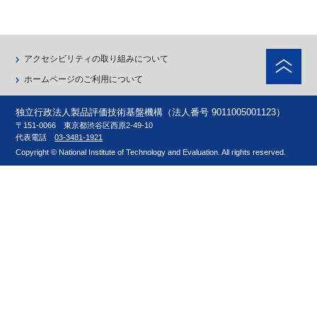
ペ
アクセシビリティの取り組みについて
ホームページのご利用について
独立行政法人製品評価技術基盤機構（法人番号 9011005001123）
〒151-0066 東京都渋谷区西原2-49-10
代表電話
03-3481-1921
Copyright © National Institute of Technology and Evaluation. All rights reserved.