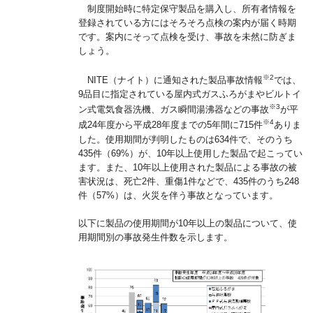
制度開始時に特定保守製品を購入し、所有者情報を
登録されている方にはそろそろ点検の案内が届く時期
です。案内にそって点検を受け、事故を未然に防ぎま
しょう。
※2
NITE（ナイト）に通知された製品事故情報
では、
9品目に指定されている屋内式ガスふろがまやビルトイ
※3
ン式電気食器洗機、ガス瞬間湯沸器などの事故
が平
※4
成24年度から平成28年度までの5年間に715件
ありま
した。使用期間が判明したものは634件で、そのうち
435件（69%）が、10年以上使用した製品で起こってい
ます。また、10年以上使用された製品による事故の被
害状況は、死亡2件、重傷1件などで、435件のうち248
件（57%）は、火災を伴う事故となっています。
以下に製品の使用期間が10年以上の製品について、使
用期間別の事故発生件数を示します。