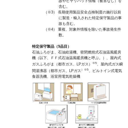
故やヒヤリハット情報（被害なし）を
含む。
（※3） 長期使用製品安全点検制度の施行以前
に製造・輸入された特定保守製品の事
故も含む。
（※4） 重複、対象外情報を除いた事故発生件
数。
特定保守製品（9品目）
石油ふろがま、石油給湯機、密閉燃焼式石油温風暖房
機（以下、ＦＦ式石油温風暖房機と呼ぶ。）、屋内式
※5
ガスふろがま（都市ガス、LPガス）
、屋内式ガス瞬
）※5
間湯沸器（都市ガス、LPガス
、ビルトイン式電気
食器洗機、浴室用電気乾燥機