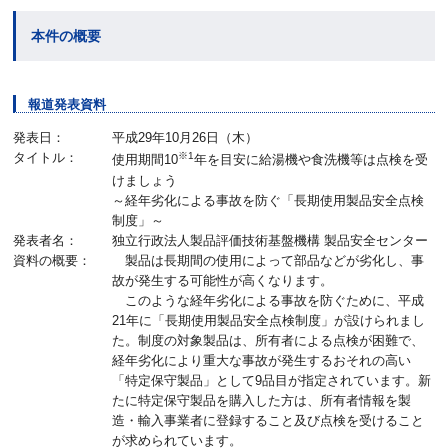
本件の概要
報道発表資料
発表日：
平成29年10月26日（木）
タイトル：
※1
使用期間10
年を目安に給湯機や食洗機等は点検を受
けましょう
～経年劣化による事故を防ぐ「長期使用製品安全点検
制度」～
発表者名：
独立行政法人製品評価技術基盤機構 製品安全センター
資料の概要：
製品は長期間の使用によって部品などが劣化し、事
故が発生する可能性が高くなります。
このような経年劣化による事故を防ぐために、平成
21年に「長期使用製品安全点検制度」が設けられまし
た。制度の対象製品は、所有者による点検が困難で、
経年劣化により重大な事故が発生するおそれの高い
「特定保守製品」として9品目が指定されています。新
たに特定保守製品を購入した方は、所有者情報を製
造・輸入事業者に登録すること及び点検を受けること
が求められています。