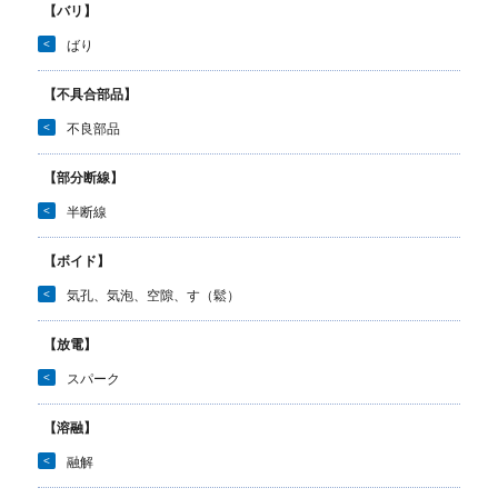
【バリ】
<
ばり
【不具合部品】
<
不良部品
【部分断線】
<
半断線
【ボイド】
<
気孔、気泡、空隙、す（鬆）
【放電】
<
スパーク
【溶融】
<
融解