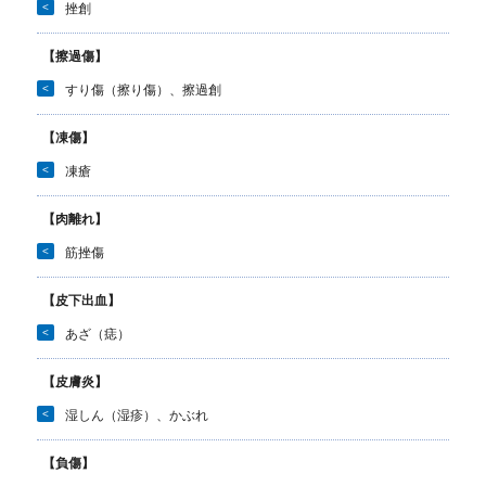
<
挫創
【擦過傷】
<
すり傷（擦り傷）、擦過創
【凍傷】
<
凍瘡
【肉離れ】
<
筋挫傷
【皮下出血】
<
あざ（痣）
【皮膚炎】
<
湿しん（湿疹）、かぶれ
【負傷】