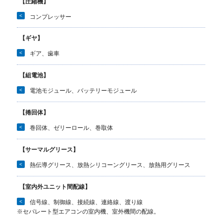
【圧縮機】
<
コンプレッサー
【ギヤ】
<
ギア、歯車
【組電池】
<
電池モジュール、バッテリーモジュール
【捲回体】
<
巻回体、ゼリーロール、巻取体
【サーマルグリース】
<
熱伝導グリース、放熱シリコーングリース、放熱用グリース
【室内外ユニット間配線】
<
信号線、制御線、接続線、連絡線、渡り線
※セパレート型エアコンの室内機、室外機間の配線。