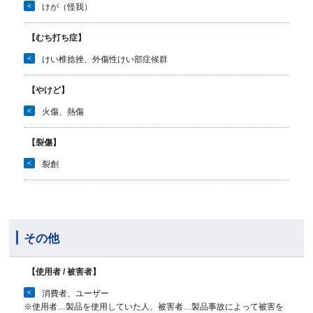
<
けが（怪我）
【むち打ち症】
<
けい椎捻挫、外傷性けい部症候群
【やけど】
<
火傷、熱傷
【裂傷】
<
裂創
その他
【使用者 / 被害者】
<
消費者、ユーザー
※使用者…製品を使用していた人、被害者…製品事故によって被害を