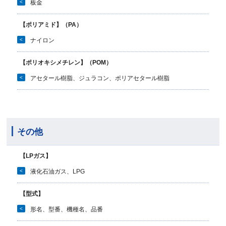
<
板金
【ポリアミド】（PA）
<
ナイロン
【ポリオキシメチレン】（POM）
<
アセタール樹脂、ジュラコン、ポリアセタール樹脂
その他
【LPガス】
<
液化石油ガス、LPG
【型式】
<
形名、型番、機種名、品番