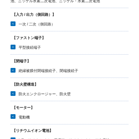
池、ニッケル水素二次電池、ニッケル・水素二次電池
【入力 / 出力（側回路）】
<
一次 / 二次（側回路）
【ファストン端子】
<
平型接続端子
【閉端子】
<
絶縁被膜付閉端接続子、閉端接続子
【防火壁構造】
<
防火エンクロージャー、防火壁
【モーター】
<
電動機
【リチウムイオン電池】