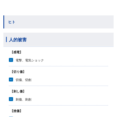
ヒト
人的被害
【感電】
<
電撃、電気ショック
【切り傷】
<
切傷、切創
【刺し傷】
<
刺傷、刺創
【挫傷】