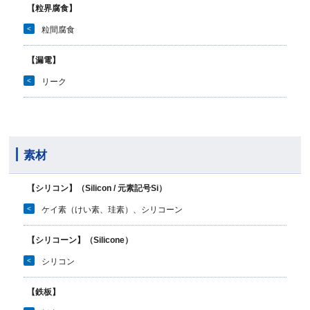
【粒界腐食】
<
粒間腐食
【漏電】
<
リーク
素材
【シリコン】（Silicon / 元素記号Si）
<
ケイ素（けい素、珪素）、シリコーン
【シリコーン】（Silicone）
<
シリコン
【鉄板】