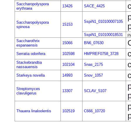
Saccharopolyspora
13426
SACE_4425
erythraea
SspiN1_010100007105
Saccharopolyspora
15153
spinosa
SspiN1_010100018531
py
Saccharothrix
15066
BN6_07630
espanaensis
Serratia odorifera
102598
HMPREF0758_3728
Stackebrandtia
102104
Snas_2175
nassauensis
Starkeya novella
14993
Snov_1057
Streptomyces
13307
SCLAV_5107
clavuligerus
Thauera linaloolentis
102519
C666_10720