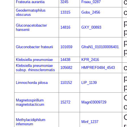
Frateuria aurantia
3245
Fraau_0287
Geodermatophilus
13315
Gobs_2456
obscurus
Gluconacetobacter
14816
GXY_00893
hansenii
Gluconobacter frateurii
101659
GfraN1_010100006401
Klebsiella pneumoniae
14438
KPR_2416
Klebsiella pneumoniae
105682
HMPREF0484_4543
subsp. rhinoscleromatis
Limnochorda pilosa
110152
LIP_1139
Magnetospirillum
15272
Magn03009729
magnetotacticum
Methylacidiphilum
Minf_1237
infernorum