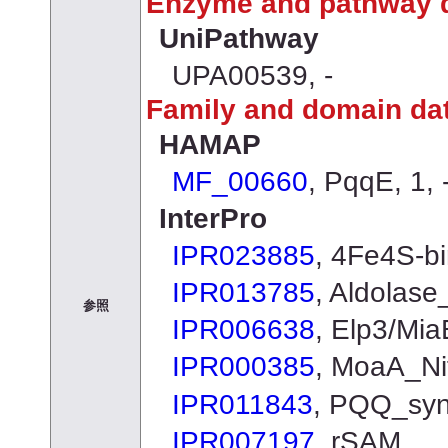
Enzyme and pathway 
UniPathway
UPA00539, -
Family and domain da
HAMAP
MF_00660
, PqqE, 1, 
InterPro
IPR023885
, 4Fe4S-
IPR013785
, Aldolas
参照
IPR006638
, Elp3/Mia
IPR000385
, MoaA_N
IPR011843
, PQQ_sy
IPR007197
, rSAM