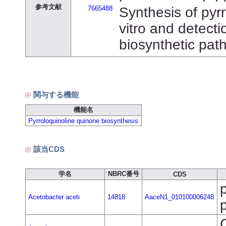
参考文献
7665488
Synthesis of pyrr
vitro and detecti
biosynthetic path
関与する機能
機能名
Pyrroloquinoline quinone biosynthesis
該当CDS
学名
NBRC番号
CDS
Acetobacter aceti
14818
AaceN1_010100006248