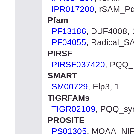
IPR017200
, rSAM_Pq
Pfam
PF13186
, DUF4008, 
PF04055
, Radical_S
PIRSF
PIRSF037420
, PQQ_
SMART
SM00729
, Elp3, 1
TIGRFAMs
TIGR02109
, PQQ_sy
PROSITE
PS01305
, MOAA_NI