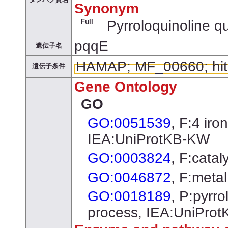
Synonym
Full
Pyrroloquinoline q
pqqE
遺伝子名
HAMAP; MF_00660; hi
遺伝子条件
Gene Ontology
GO
GO:0051539
, F:4 iro
IEA:UniProtKB-KW
GO:0003824
, F:catal
GO:0046872
, F:meta
GO:0018189
, P:pyrro
process, IEA:UniPro