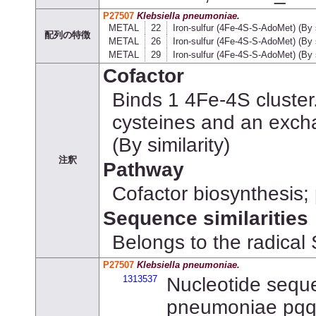
P27507
Klebsiella pneumoniae.
METAL
22
Iron-sulfur (4Fe-4S-S-AdoMet) (By s
配列の特徴
METAL
26
Iron-sulfur (4Fe-4S-S-AdoMet) (By s
METAL
29
Iron-sulfur (4Fe-4S-S-AdoMet) (By s
Cofactor
Binds 1 4Fe-4S cluster.
cysteines and an exch
(By similarity)
注釈
Pathway
Cofactor biosynthesis;
Sequence similarities
Belongs to the radical
P27507
Klebsiella pneumoniae.
1313537
Nucleotide seque
pneumoniae pqq 