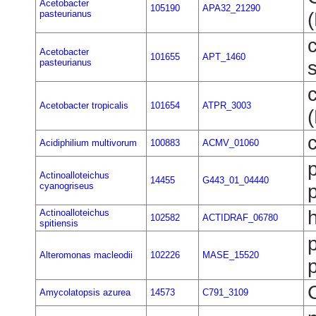
Acetobacter
105190
APA32_21290
pasteurianus
Acetobacter
101655
APT_1460
pasteurianus
Acetobacter tropicalis
101654
ATPR_3003
Acidiphilium multivorum
100883
ACMV_01060
Actinoalloteichus
14455
G443_01_04440
cyanogriseus
Actinoalloteichus
102582
ACTIDRAF_06780
spitiensis
Alteromonas macleodii
102226
MASE_15520
Amycolatopsis azurea
14573
C791_3109