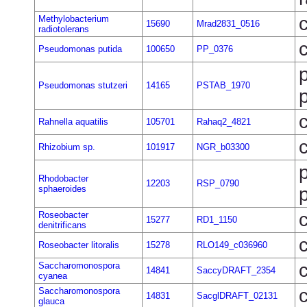
Methylobacterium
15690
Mrad2831_0516
radiotolerans
Pseudomonas putida
100650
PP_0376
Pseudomonas stutzeri
14165
PSTAB_1970
Rahnella aquatilis
105701
Rahaq2_4821
Rhizobium sp.
101917
NGR_b03300
Rhodobacter
12203
RSP_0790
sphaeroides
Roseobacter
15277
RD1_1150
denitrificans
Roseobacter litoralis
15278
RLO149_c036960
Saccharomonospora
14841
SaccyDRAFT_2354
cyanea
Saccharomonospora
14831
SacglDRAFT_02131
glauca