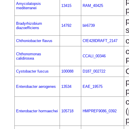
Amycolatopsis
13415
RAM_40425
mediterranei
Bradyrhizobium
14792
blr6739
diazoefficiens
Chthoniobacter flavus
CfE428DRAFT_2147
Chthonomonas
CCALI_00346
calidirosea
Cystobacter fuscus
100088
D187_002722
Enterobacter aerogenes
13534
EAE_19575
Enterobacter hormaechei
105718
HMPREF9086_0392