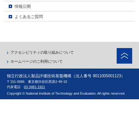
情報公開
よくあるご質問
ペ
アクセシビリティの取り組みについて
ホームページのご利用について
独立行政法人製品評価技術基盤機構（法人番号 9011005001123）
〒151-0066 東京都渋谷区西原2-49-10
代表電話
03-3481-1921
Copyright © National Institute of Technology and Evaluation. All rights reserved.