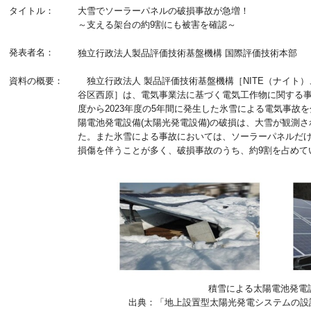
タイトル：
大雪でソーラーパネルの破損事故が急増！
～支える架台の約9割にも被害を確認～
発表者名：
独立行政法人製品評価技術基盤機構 国際評価技術本部
資料の概要：
独立行政法人 製品評価技術基盤機構［NITE（ナイト）
谷区西原］は、電気事業法に基づく電気工作物に関する事
度から2023年度の5年間に発生した氷雪による電気事故
陽電池発電設備(太陽光発電設備)の破損は、大雪が観測
た。また氷雪による事故においては、ソーラーパネルだ
損傷を伴うことが多く、破損事故のうち、約9割を占めて
積雪による太陽電池発電
出典：「地上設置型太陽光発電システムの設計ガ