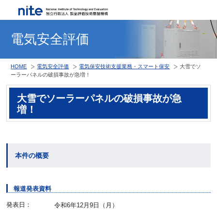
電気安全評価
HOME
電気安全評価
電気保安技術支援業務・スマート保安
大雪でソ
ーラーパネルの破損事故が急増！
大雪でソーラーパネルの破損事故が急
増！
本件の概要
報道発表資料
発表日：
令和6年12月9日（月）