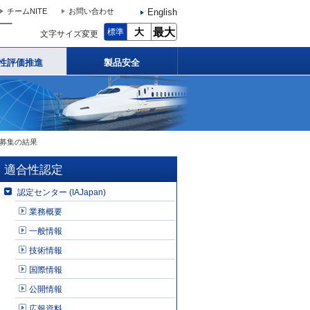
English
チームNITE
お問い合わせ
大
最大
標準
文字サイズ変更
性評価推進
製品安全
見募集の結果
適合性認定
認定センター (IAJapan)
業務概要
一般情報
技術情報
国際情報
公開情報
広報資料