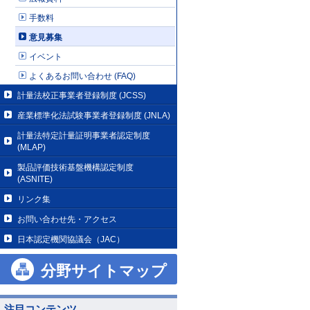
手数料
意見募集
イベント
よくあるお問い合わせ (FAQ)
計量法校正事業者登録制度 (JCSS)
産業標準化法試験事業者登録制度 (JNLA)
計量法特定計量証明事業者認定制度
(MLAP)
製品評価技術基盤機構認定制度
(ASNITE)
リンク集
お問い合わせ先・アクセス
日本認定機関協議会（JAC）
分野サイトマップ
注目コンテンツ