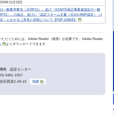
018年12月19日
録の一般要求事項（JCRP21）』及び『ASNITE校正事業者認定の一般
RP21）』の改正、並びに『認定スキーム文書（JCSS-RMP認定）（J
制定」にかかるご意見と回答について【PDF:143KB】
だくためには、Adobe Reader（無償）が必要です。Adobe Reader
ジ
よりダウンロードできます。
機構 認定センター
3-3481-1937
谷区西原2-49-10
地図