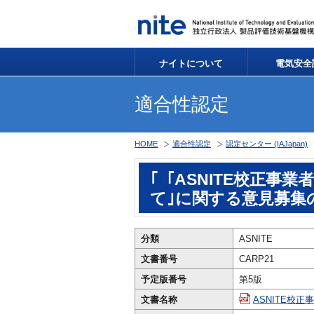
ナイトについて
電気安全
適合性認定
HOME
適合性認定
認定センター (IAJapan)
｢「ASNITE校正事
て｣に関する意見募集
分類
ASNITE
文書番号
CARP21
予定版番号
第5版
文書名称
ASNITE校正