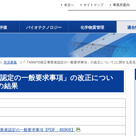
本文へ
サイトマップ
事業所案内
評価
バイオテクノロジー
化学物質管理
適合
意見募集
｢「ASNITE校正事業者認定の一般要求事項」の改正について｣に関する意
業者認定の一般要求事項」の改正につい
の結果
事業者認定の一般要求事項【PDF：493KB】