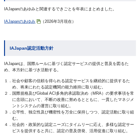
IAJapanのあゆみと関連するできごとを年表にまとめました。
IAJapanのあゆみ
（2026年3月現在）
IAJapan認定活動方針
IAJapanは、国際ルールに基づく認定サービスの提供と普及を図るた
め、本方針に基づき活動する。
１．社会や顧客の信頼を得られる認定サービスを継続的に提供するた
め、将来にわたる認定機関の能力維持に取り組む。
２．国際規格及びGlobal ACI多角的承認取決め（MRA）の要求事項を常
に念頭において、不断の改善に努めるとともに、一貫したマネジメ
ントシステムの運営に取り組む。
３．公平性、独立性及び機密性を万全に保持しつつ、認定活動に取り組
む。
４．社会的・政策的な認定ニーズにタイムリーに応え、多様な認定サー
ビスを提供すると共に、認定の普及啓発、活用促進に取り組む。