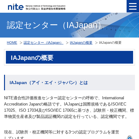
メニュ
認定センター（IAJapan）
HOME
認定センター（IAJapan）
IAJapanの概要
IAJapanの概要
IAJapanの概要
IAJapan（アイ・エイ・ジャパン）とは
NITE適合性評価推進センター認定センターの呼称で、
International
Accreditation Japan
の略語です。IAJapanは国際規格であるISO/IEC
17025、ISO 17034及びISO/IEC 17065に基づき、試験所・校正機関、標
準物質生産者及び製品認証機関の認定を行っている、認定機関です。
現在、試験所・校正機関等に対する3つの認定プログラムを運営
しています。