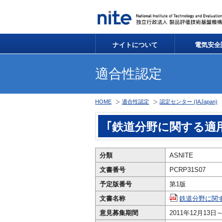
ナイトについて
電気安全
適合性認定
HOME
適合性認定
認定センター (IAJapan)
｢鉄道分野に関する適
分類
ASNITE
文書番号
PCRP31S07
予定版番号
第1版
文書名称
鉄道分野に関す
意見募集期間
2011年12月13日～