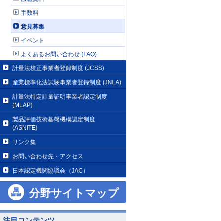
手数料
意見募集
イベント
よくあるお問い合わせ (FAQ)
計量法校正事業者登録制度 (JCSS)
産業標準化法試験事業者登録制度 (JNLA)
計量法特定計量証明事業者認定制度
(MLAP)
製品評価技術基盤機構認定制度
(ASNITE)
リンク集
お問い合わせ先・アクセス
日本認定機関協議会（JAC）
分野サイトマップ
注目コンテンツ