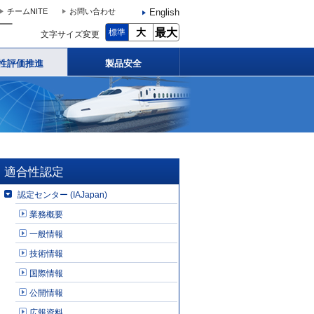
English
チームNITE
お問い合わせ
大
最大
標準
文字サイズ変更
性評価推進
製品安全
適合性認定
認定センター (IAJapan)
業務概要
一般情報
技術情報
国際情報
公開情報
広報資料