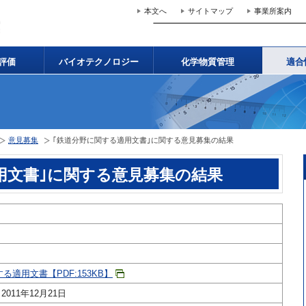
本文へ
サイトマップ
事業所案内
評価
バイオテクノロジー
化学物質管理
適合
意見募集
｢鉄道分野に関する適用文書｣に関する意見募集の結果
用文書｣に関する意見募集の結果
る適用文書【PDF:153KB】
2011年12月21日