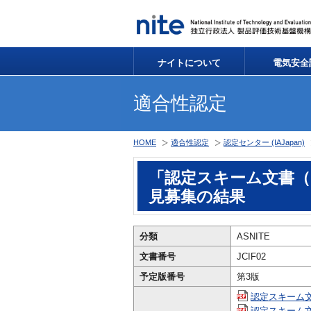
ナイトについて
電気安全
適合性認定
HOME
適合性認定
認定センター (IAJapan)
「認定スキーム文書（（
見募集の結果
分類
ASNITE
文書番号
JCIF02
予定版番号
第3版
認定スキーム文書
認定スキーム文