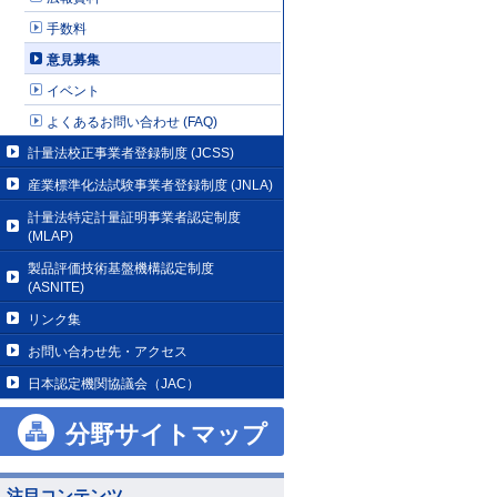
手数料
意見募集
イベント
よくあるお問い合わせ (FAQ)
計量法校正事業者登録制度 (JCSS)
産業標準化法試験事業者登録制度 (JNLA)
計量法特定計量証明事業者認定制度
(MLAP)
製品評価技術基盤機構認定制度
(ASNITE)
リンク集
お問い合わせ先・アクセス
日本認定機関協議会（JAC）
分野サイトマップ
注目コンテンツ