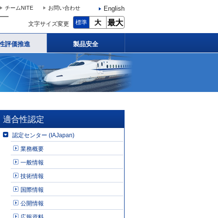
English
チームNITE
お問い合わせ
大
最大
標準
文字サイズ変更
性評価推進
製品安全
適合性認定
認定センター (IAJapan)
業務概要
一般情報
技術情報
国際情報
公開情報
広報資料