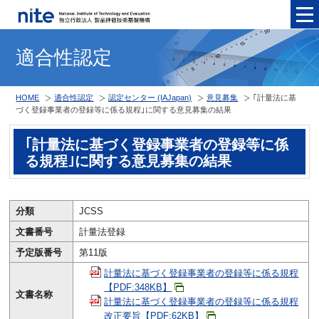
メニュ
適合性認定
HOME
適合性認定
認定センター (IAJapan)
意見募集
｢計量法に基
づく登録事業者の登録等に係る規程｣に関する意見募集の結果
｢計量法に基づく登録事業者の登録等に係
る規程｣に関する意見募集の結果
分類
JCSS
文書番号
計量法登録
予定版番号
第11版
計量法に基づく登録事業者の登録等に係る規程
【PDF:348KB】
文書名称
計量法に基づく登録事業者の登録等に係る規程
改正要旨【PDF:62KB】