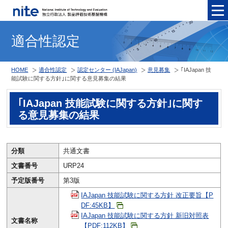
メニュ
適合性認定
HOME
適合性認定
認定センター (IAJapan)
意見募集
｢IAJapan 技
能試験に関する方針｣に関する意見募集の結果
｢IAJapan 技能試験に関する方針｣に関す
る意見募集の結果
分類
共通文書
文書番号
URP24
予定版番号
第3版
IAJapan 技能試験に関する方針 改正要旨【P
DF:45KB】
IAJapan 技能試験に関する方針 新旧対照表
文書名称
【PDF:112KB】